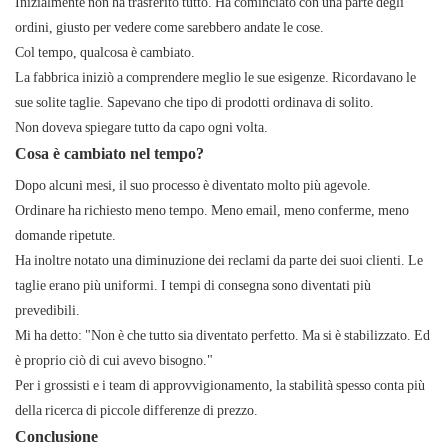
Inizialmente non ha trasferito tutto. Ha cominciato con una parte degli
ordini, giusto per vedere come sarebbero andate le cose.
Col tempo, qualcosa è cambiato.
La fabbrica iniziò a comprendere meglio le sue esigenze. Ricordavano le
sue solite taglie. Sapevano che tipo di prodotti ordinava di solito.
Non doveva spiegare tutto da capo ogni volta.
Cosa è cambiato nel tempo?
Dopo alcuni mesi, il suo processo è diventato molto più agevole.
Ordinare ha richiesto meno tempo. Meno email, meno conferme, meno
domande ripetute.
Ha inoltre notato una diminuzione dei reclami da parte dei suoi clienti. Le
taglie erano più uniformi. I tempi di consegna sono diventati più
prevedibili.
Mi ha detto: "Non è che tutto sia diventato perfetto. Ma si è stabilizzato. Ed
è proprio ciò di cui avevo bisogno."
Per i grossisti e i team di approvvigionamento, la stabilità spesso conta più
della ricerca di piccole differenze di prezzo.
Conclusione