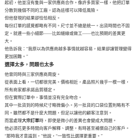
起初，他並沒有隻與一家供應商合作。像許多買家一樣，他把訂單
分散到幾個不同的工廠，認為這樣可以降低風險。
但他發現的結果卻恰恰相反。
每份訂單的感覺都略有不同。尺寸並不總是統一。出貨時間也不固
定。就連一些小細節——比如縫線或做工——也比預期的差異更
大。
他告訴我：“我原以為供應商越多事情就越容易，結果卻讓管理變得
更加困難。”
選擇太多，問題也太多
他曾同時與三家供應商周旋。
從表面上看，一切都很完美。價格相近，產品照片幾乎一模一樣，
所有商家都承諾品質穩定。
但在實際訂單中，事情並沒有完全吻合。
其中一批貨到的時候尺寸略微偏小。另一批貨的口袋位置則略有不
同。雖然都不是什麼大問題，但足以讓他的顧客注意到。
而當處理
大宗訂單
時，即使是微小的差異也會變成大問題。
他必須花更多時間向客戶解釋、調整，有時甚至補償自己的客戶。
“那時我才意識到，”他說，“一致性比選擇更重要。”