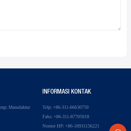
INFORMASI KONTAK
amp; Manufaktur
Telp: +86-311-66630759
Faks: +86-311-87705918
Nomor HP: +86-18931156221