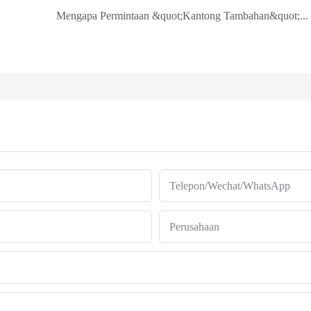
Mengapa Permintaan &quot;Kantong Tambahan&quot; Membutuhkan Waktu Lebih Lama Daripada Seluruh Tahap Pembuatan Sampel?
Telepon/Wechat/WhatsApp
Perusahaan