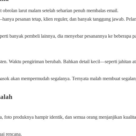
at obrolan larut malam setelah seharian penuh membalas email.
r—hanya pesanan tetap, klien reguler, dan banyak tanggung jawab. Pel
perti banyak pembeli lainnya, dia menyebar pesanannya ke beberapa p
isten. Waktu pengiriman berubah. Bahkan detail kecil—seperti jahitan a
pemasok akan mempermudah segalanya. Ternyata malah membuat segalan
salah
a, foto produknya hampir identik, dan semua orang menjanjikan kualit
ai rencana.