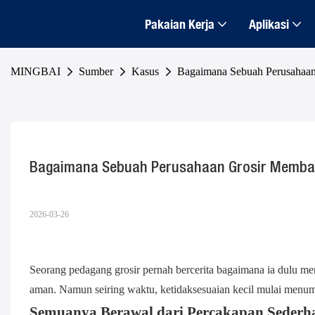
Pakaian Kerja
Aplikasi
MINGBAI
Sumber
Kasus
Bagaimana Sebuah Perusahaan
Bagaimana Sebuah Perusahaan Grosir Memban
2026-03-26
Seorang pedagang grosir pernah bercerita bagaimana ia dulu men
aman. Namun seiring waktu, ketidaksesuaian kecil mulai menu
Semuanya Berawal dari Percakapan Sederh