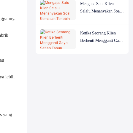
Mengapa Satu Klien
yang Sama
Selalu Menanyakan Soal
anggannya
Kemasan Terlebih Dahulu
Ketika Seorang Klien
abrik
Berhenti Mengganti Gaya
Setiap Tahun
tau
ya lebih
as yang