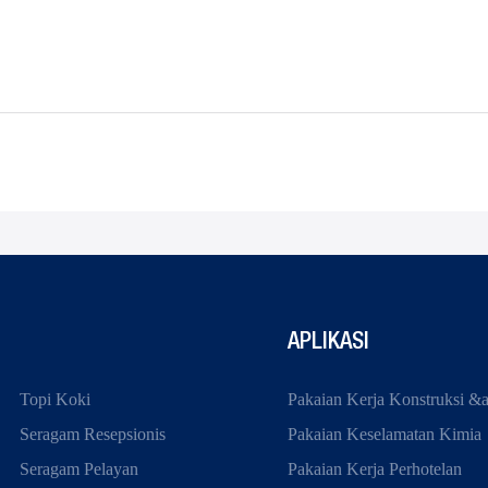
APLIKASI
Topi Koki
Pakaian Kerja Konstruksi &
Seragam Resepsionis
Pakaian Keselamatan Kimia
Seragam Pelayan
Pakaian Kerja Perhotelan