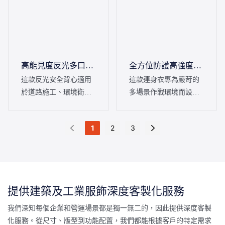
高能見度反光多口袋
全方位防護高強度工
安全背心
作服
這款反光安全背心適用
這款連身衣專為嚴苛的
於道路施工、環境衛
多場景作戰環境而設
生、交通管制等類似場
計，採用耐磨布料和加
景，可作為保障戶外工
固縫線，集防護性、實
1
2
3
作者安全和操作便利的
用性和舒適性於一體。
核心防護裝備。
提供建築及工業服飾深度客製化服務
我們深知每個企業和營運場景都是獨一無二的，因此提供深度客製
化服務。從尺寸、版型到功能配置，我們都能根據客戶的特定需求