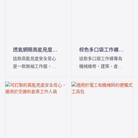
透氣網眼高能見度反
棕色多口袋工作褲，
光背心，適合道路巡
適合建築和維修工作
這款高能見度安全背心
這款多口袋工作褲專為
邏人員穿著。
是一款無袖工作服，專
機械維修、建築、倉儲
為交通指揮官、倉庫員
和維修人員設計。它擁
工、快遞員和戶外巡邏
有多個大號大腿口袋，
人員設計。它採用高能
完美兼顧了便捷的工具
見度反光條和透氣網
收納、全天穿著的舒適
布，並可定製品牌標
性和卓越的耐用性，是
識，用作團隊制服。
企業團隊制服批量採購
的理想之選。