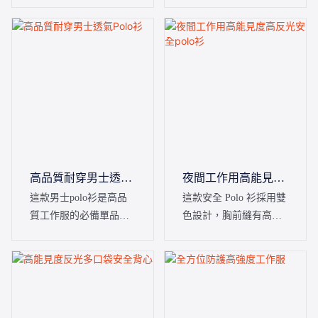
環境中的工人設計，具
列的必備單品。它採用
有寬大的 360° 反光條、
經典的落肩袖設計，並
加固的膝蓋墊和多個安
以藏青色和黃色拼接而
全口袋，使其成為全球
成。專為工業、建築和
建築、道路施工、物流
企業團隊打造，旨在提
和工業團隊的首選。
供全天候的舒適感、持
久耐穿性和乾練專業的
形象。
高品質耐穿男士透氣
夜間工作用高能見度
Polo衫
高反光安全polo衫
這款男士polo衫是高品
這款安全 Polo 衫採用雙
質工作服的必備單品。
色設計，胸前縫有高可
採用優質透氣布料製
見度反光條。經典的
成，經典撞色設計搭配
Polo 領設計簡潔俐落，
插肩袖，活動自如，是
適用於建築、物流和市
工業、企業和團隊制服
政維護等多種場合。
的理想選擇。