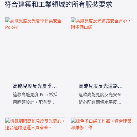
符合建築和工業領域的所有服裝要求
高能見度反光夏季建
高能見度反光道路安
築安全Polo衫
全背心，附多個口袋
這款高能見度 Polo 衫採
這款高能見度反光安全
用翻領設計，配有雙扣
背心配有兩條水平反光
門襟和深色肩部拼接。
條和四個多功能口袋，
它適合道路維護、建築
可為建築工人、交通管
施工、工地保全和倉儲
理員和倉庫操作員提供
等戶外工作。
可靠的可見性保護。