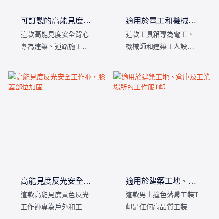
可訂製的高能見度安
適用於電工和機械師
全背心，適用於交通
的便攜式工具包
這款高能見度安全背心
這款工具箱專為電工、
和倉庫工作人員
專為建築、道路施工、
機械師和建築工人設
倉儲和交通管制行業的
計，確保工具井然有
工人設計，兼具高能見
序、妥善保護且方便取
度、實用儲物功能和全
用。它擁有寬敞的主隔
天候舒適性。它配備
層、多個口袋、提把和
360°反光條、多個實用
可調節肩帶。
口袋、證件袋和耐用的
前拉鍊，是企業為團隊
配備可靠安全工作服的
理想之選。
高能見度反光安全工
適用於建築工地、倉
作褲，膝蓋部位加固
庫及工業場所的工作
這款高能見度黃色反光
這款男士撞色落肩工裝T
服T卹
工作褲專為戶外和工業
卹是任何高品質工裝系