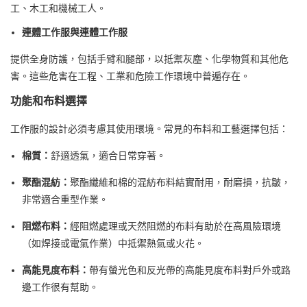
工、木工和機械工人。
連體工作服與連體工作服
提供全身防護，包括手臂和腿部，以抵禦灰塵、化學物質和其他危
害。這些危害在工程、工業和危險工作環境中普遍存在。
功能和布料選擇
工作服的設計必須考慮其使用環境。常見的布料和工藝選擇包括：
棉質：
舒適透氣，適合日常穿著。
聚酯混紡：
聚酯纖維和棉的混紡布料結實耐用，耐磨損，抗皺，
非常適合重型作業。
阻燃布料：
經阻燃處理或天然阻燃的布料有助於在高風險環境
（如焊接或電氣作業）中抵禦熱氣或火花。
高能見度布料：
帶有螢光色和反光帶的高能見度布料對戶外或路
邊工作很有幫助。