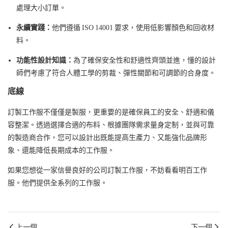
處理大小訂單。
永續實踐：
他們遵循 ISO 14001 要求，使用低影響顏色和回收材
料。
功能性設計知識：
為了確保安全性和舒適性齊頭並進，懂的設計
師們考慮了符合人體工學的剪裁、彈性關節和可調節的合身度。
底線
訂製工作服不僅僅是製服，更重要的是確保員工的安全、舒適和儀
容整潔。透過選擇合適的布料、根據團隊需求量身定制，並與可靠
的製造商合作，您可以設計出既能提高生產力、又能強化品牌形
象、還能降低長期成本的工作服。
如果您想從一家信譽良好的公司訂製工作服，不妨看看
明百工作
服
。他們提供全系列的工作服。
上一個
下一個