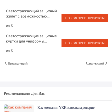
Светоотражающий защитный
жилет с возможностью
ПРОСМОТРЕТЬ ПРОДУКТЫ
индивидуальной настройки,
из
$
подходящий для сотрудников
дорожной полиции и
Светоотражающие защитные
складских работников.
куртки для униформы
ПРОСМОТРЕТЬ ПРОДУКТЫ
строительных и дорожных
из
$
бригад.
Предыдущий
Следующий
Рекомендовано Для Вас
Как компания YKK завоевала доверие