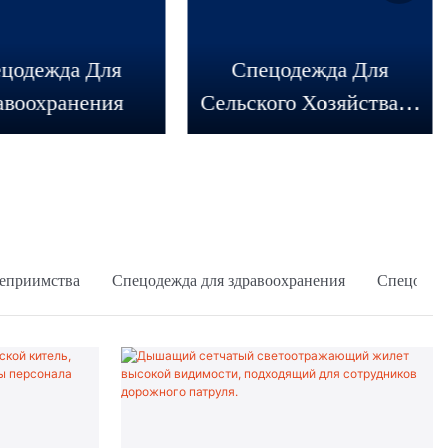
цодежда Для
Спецодежда Для
авоохранения
Сельского Хозяйства И
Садоводства
теприимства
Спецодежда для здравоохранения
Спецодежд