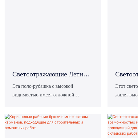
Светоотражающие Летние
Светоо
Поло Для Строительных
Дорожн
Эта поло-рубашка с высокой
Этот свет
видимостью имеет отложной
жилет выс
Работ
Видимо
воротник, застежку на две пуговицы
двумя гор
Карман
и темные плечевые вставки. Она
светоотра
подходит для работы на открытом
четырьмя
воздухе, например, при ремонте
карманами
дорог, строительстве, охране
надежную 