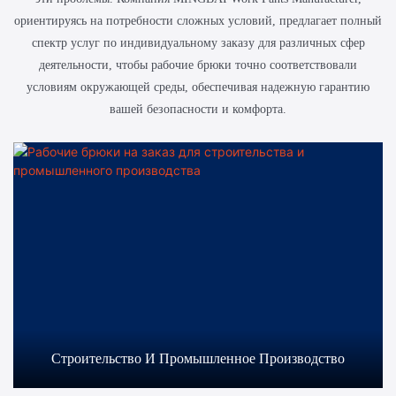
ландшафтного дизайна
для работы на
ориентируясь на потребности сложных условий, предлагает полный
и инспекции
строительной площадке.
спектр услуг по индивидуальному заказу для различных сфер
недвижимости. Их
деятельности, чтобы рабочие брюки точно соответствовали
можно
условиям окружающей среды, обеспечивая надежную гарантию
персонализировать
вашей безопасности и комфорта.
логотипом компании, и
они идеально подходят
для оптовых закупок
униформы для
сотрудников.
Строительство И Промышленное Производство