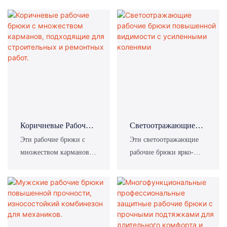
Коричневые Рабочие
Светоотражающие
Брюки С
Рабочие Брюки
Эти рабочие брюки с
Эти светоотражающие
Множеством
Повышенной
множеством карманов
рабочие брюки ярко-
Карманов,
Видимости С
разработаны специально
желтого цвета,
Подходящие Для
Усиленными
для персонала,
разработанные
Строительных И
Коленями
занимающегося
специально для
Ремонтных Работ.
ремонтом техники,
работников на открытом
строительством,
воздухе и в