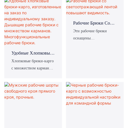
способностью, удобным
полосами на голенях,
и практичным
гибкость и всесторонняя
дизайном, а также
защита, подходят для
Рабочие Брюки Со
разумной ценой. Они
использования в
Светоотражающей
Эти рабочие брюки
подходят для работы на
промышленности, при
Лентой Повышают
оснащены
транспорте, в
техническом
Видимость.
светоотражающими
строительстве и других
обслуживании и других
полосами и карманами,
Удобные Хлопковые
многоотраслевых
видах работ.
отвечающими
Брюки-Карго,
Хлопковые брюки-карго
отраслях.
практическим
Изготовленные На
с множеством карманов,
потребностям
Заказ По
идеально подходят для
работников.
Индивидуальному
работы и отдыха на
Заказу. Дышащие
природе.
Рабочие Брюки С
Множеством
Карманов.
Многофункциональн
Ые Рабочие Брюки.