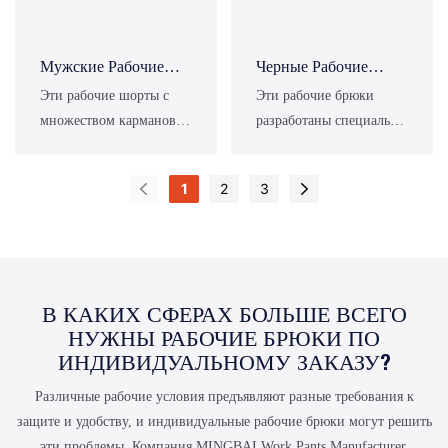
Мужские Рабочие
Черные Рабочие
Шорты Свободного
Брюки-Карго С
Эти рабочие шорты с
Эти рабочие брюки
Кроя Прямого Кроя,
Возможностью
множеством карманов
разработаны специально
Прочные.
Индивидуальной
разработаны специально
для работников
Настройки Для
для летней работы в
строительной,
1
2
3
Командной Формы
полевых условиях. Они
ремонтной, складской и
имеют большие
промышленной
накладные карманы с
отраслей, обеспечивая
клапанами по бокам и
длительную защиту,
стандартный пояс на
комфорт в любую погоду
В КАКИХ СФЕРАХ БОЛЬШЕ ВСЕГО
пуговицах. Они широко
и практичные решения
НУЖНЫ РАБОЧИЕ БРЮКИ ПО
подходят для работы на
для хранения. Идеально
ИНДИВИДУАЛЬНОМУ ЗАКАЗУ?
открытом воздухе,
сочетая
например, в сфере
функциональность,
Различные рабочие условия предъявляют разные требования к
безопасности,
прочность и комфорт,
защите и удобству, и индивидуальные рабочие брюки могут решить
логистики, авторемонта,
они идеально подходят
эти проблемы. Компания MINGBAI Work Pants Manufacturer,