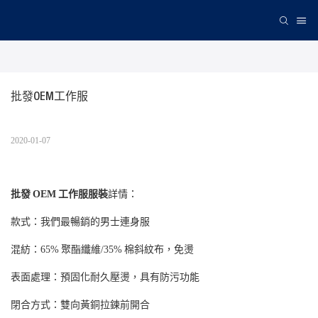
批發OEM工作服
2020-01-07
批發 OEM 工作服服裝
詳情：
款式：我們最暢銷的男士連身服
混紡：65% 聚酯纖維/35% 棉斜紋布，免燙
表面處理：預固化耐久壓燙，具有防污功能
閉合方式：雙向黃銅拉鍊前開合