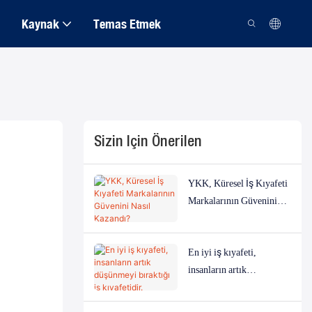
Kaynak
Temas Etmek
Sizin Için Önerilen
YKK, Küresel İş Kıyafeti
Markalarının Güvenini
Nasıl Kazandı?
En iyi iş kıyafeti,
insanların artık
düşünmeyi bıraktığı iş
kıyafetidir.