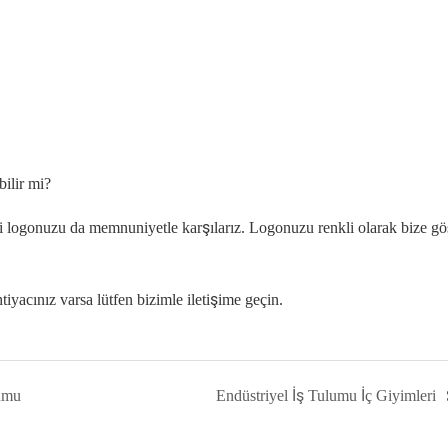
bilir mi?
di logonuzu da memnuniyetle karşılarız. Logonuzu renkli olarak bize g
htiyacınız varsa lütfen bizimle iletişime geçin.
lumu
Endüstriyel İş Tulumu İç Giyimleri