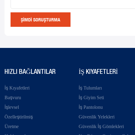
ŞIMDI SORUŞTURMA
HIZLI BAĞLANTILAR
IŞ KIYAFETLERI
İş Kıyafetleri
İş Tulumları
Başvuru
İş Giyim Seti
İşlevsel
İş Pantolonu
Özelleştirilmiş
Güvenlik Yelekleri
Üretme
Güvenlik İş Gömlekleri