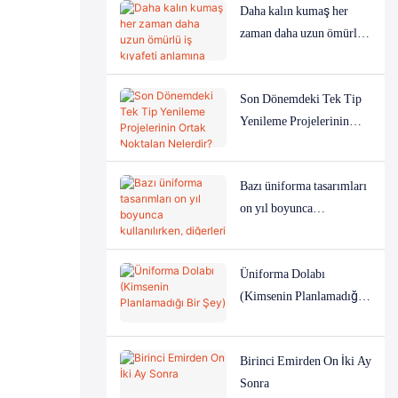
Daha kalın kumaş her
zaman daha uzun ömürlü
iş kıyafeti anlamına
gelmez.
Son Dönemdeki Tek Tip
Yenileme Projelerinin
Ortak Noktaları Nelerdir?
Bazı üniforma tasarımları
on yıl boyunca
kullanılırken, diğerleri bir
yıl sonra neden ortadan
Üniforma Dolabı
kayboluyor?
(Kimsenin Planlamadığı
Bir Şey)
Birinci Emirden On İki Ay
Sonra