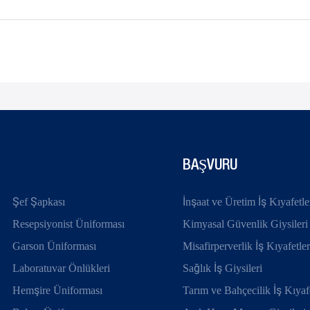
BAŞVURU
Şef Şapkası
İnşaat ve Üretim İş Kıyafetle
Resepsiyonist Üniforması
Kimyasal Güvenlik Giysileri
Garson Üniforması
Misafirperverlik İş Kıyafetler
Laboratuvar Önlükleri
Sağlık İş Giysileri
Hemşire Üniforması
Tarım ve Bahçecilik İş Kıyafe