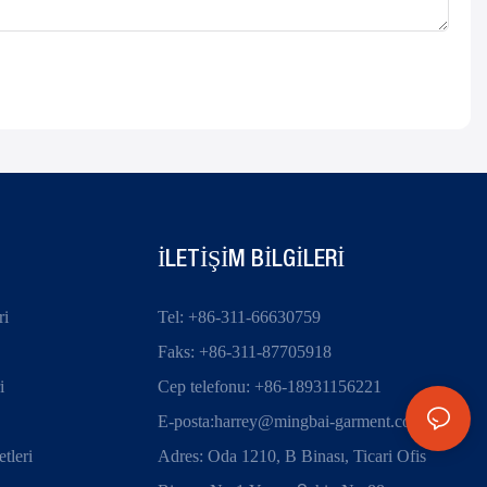
ILETIŞIM BILGILERI
ri
Tel: +86-311-66630759
Faks: +86-311-87705918
i
Cep telefonu: +86-18931156221
E-posta:
harrey@mingbai-garment.com
tleri
Adres: Oda 1210, B Binası, Ticari Ofis