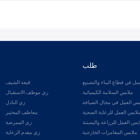
طلب
مل في قطاع البناء والتصنيع
قبعة الشيف
ملابس السلامة الكيميائية
زي موظف الاستقبال
بس العمل في مجال الضيافة
زي النادل
لابس العمل للرعاية الصحية
معاطف المختبر
بس العمل للزراعة والبستنة
زي الممرضة
ملابس المغامرات الخارجية
زي مقدم الرعاية