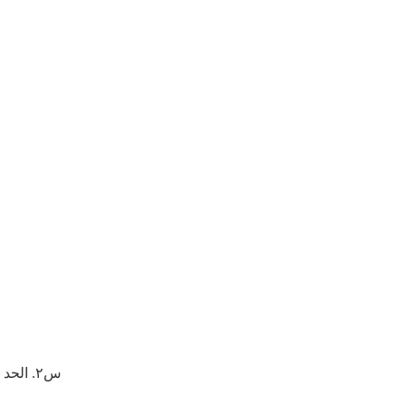
س٢. الحد الأدنى لكمية الطلب أعلى بقليل. هل يمكنني طلب كمية صغيرة؟