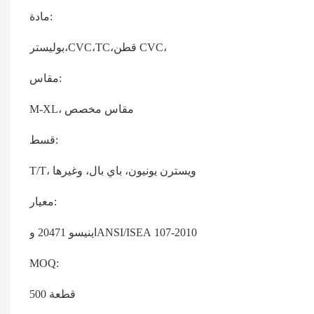
مادة:
بوليستر،CVC،TC،قطن CVC،
مقاس:
M-XL، مقاس مخصص
قسط:
T/T، ويسترن يونيون، باي بال، وغيرها
معيار:
اينيسو 20471 وANSI/ISEA 107-2010
MOQ:
500 قطعة