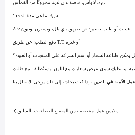
ج2: لا بأس. خاصة وأن لدينا مخزونًا من القماش.
س3. ما هي مدة الدفع؟
A3: عينات أو طلب صغير: عن طريق باي بال، ويسترن يونيون.
دفع الطلب: عن طريق T/T أو غيره
مل الآمنة في الصين
ملابس عمل مخصصة من المصنع للصناعات
السابق