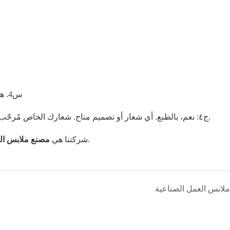
س4. هل يمكن طباعة الشعار أو اسم الشركة على المنتجات أو العبوة؟
ج٤: نعم، بالطبع. أي شعار أو تصميم متاح. شعارك الخاص مُرحّب به. ما عليك سوى عرض شعارك مع اللون، وسنُطابقه مع طلبك.
، إذا كنت بحاجة إلى ذلك يرجى الاتصال بنا.
شركتنا هي
مصنع ملابس الع
ملابس العمل الصناعية