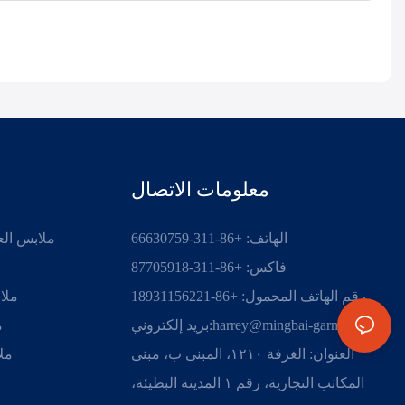
معلومات الاتصال
الهاتف: +86-311-66630759
ملابس الع
فاكس: +86-311-87705918
رقم الهاتف المحمول: +86-18931156221
ملا
harrey@mingbai-garment.com
بريد إلكتروني:
م
العنوان: الغرفة ١٢١٠، المبنى ب، مبنى
ملا
المكاتب التجارية، رقم ١ المدينة البطيئة،