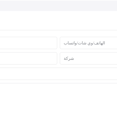
الهاتف/وي شات/واتساب
شركة