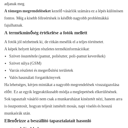
adjanak meg.
A tömeges megrendeléseket
kezelő vásárlók számára ez a lépés különösen
fontos. Még a kisebb félreértések is később nagyobb problémákká
fajulhatnak.
A termékminőség értékelése a fotók mellett
A fotók jól nézhetnek ki, de ritkán mesélik el a teljes történetet.
A képek helyett kérjen részletes termékinformációkat:
Szövet összetétele (pamut, poliészter, poli-pamut keverékek)
Szövet súlya (GSM)
Varrás részletei és megerősítési területek
Valós használati forgatókönyvek
Ha lehetséges, kérjen mintákat a nagyobb megrendelések visszaigazolása
előtt. Ez az egyik legpraktikusabb módja a meglepetések elkerülésének.
Sok tapasztalt vásárló nem csak a munkaruházat kinézetét nézi, hanem arra
is összpontosít, hogyan teljesít ismételt mosás, napi viselés és hosszú
munkaórák után.
Ellenőrizze a beszállító tapasztalatait hasonló