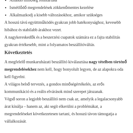
Állandó minőség fenntartása
Ismétlődő megrendelések zökkenőmentes kezelése
Alkalmazkodj a kisebb változásokhoz, amikor szükséges
A hosszú távú együttműködés gyakran jobb hatékonysághoz, kevesebb
hibához és stabilabb árakhoz vezet.
A nagykereskedők és a beszerzési csapatok számára ez a fajta stabilitás
gyakran értékesebb, mint a folyamatos beszállítóváltás.
Következtetés
A megfelelő munkaruházati beszállító kiválasztása
nagy tételben történő
megrendelésekhez
nem kell, hogy bonyolult legyen, de az alapokra oda
kell figyelni.
A világos belső tervezés, a gondos minőségértékelés, az erős
kommunikáció és a reális elvárások mind szerepet játszanak.
Végső soron a legjobb beszállító nem csak az, amelyik a legalacsonyabb
árat kínálja – hanem az, aki segít elkerülni a problémákat, a
megrendeléseket következetesen tartani, és hosszú távon támogatja a
vállalkozását.