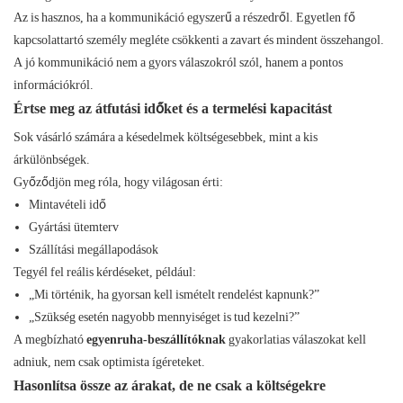
Az is hasznos, ha a kommunikáció egyszerű a részedről. Egyetlen fő
kapcsolattartó személy megléte csökkenti a zavart és mindent összehangol.
A jó kommunikáció nem a gyors válaszokról szól, hanem a pontos
információkról.
Értse meg az átfutási időket és a termelési kapacitást
Sok vásárló számára a késedelmek költségesebbek, mint a kis
árkülönbségek.
Győződjön meg róla, hogy világosan érti:
Mintavételi idő
Gyártási ütemterv
Szállítási megállapodások
Tegyél fel reális kérdéseket, például:
„Mi történik, ha gyorsan kell ismételt rendelést kapnunk?”
„Szükség esetén nagyobb mennyiséget is tud kezelni?”
A megbízható
egyenruha-beszállítóknak
gyakorlatias válaszokat kell
adniuk, nem csak optimista ígéreteket.
Hasonlítsa össze az árakat, de ne csak a költségekre