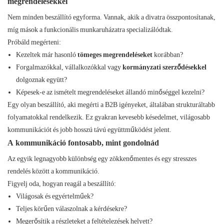
megrendelésekkel
Nem minden beszállító egyforma. Vannak, akik a divatra összpontosítanak,
míg mások a funkcionális munkaruházatra specializálódtak.
Próbáld megérteni:
Kezeltek már hasonló
tömeges megrendeléseket
korábban?
Forgalmazókkal, vállalkozókkal vagy
kormányzati szerződésekkel
dolgoznak együtt?
Képesek-e az ismételt megrendeléseket állandó minőséggel kezelni?
Egy olyan beszállító, aki megérti a B2B igényeket, általában strukturáltabb
folyamatokkal rendelkezik. Ez gyakran kevesebb késedelmet, világosabb
kommunikációt és jobb hosszú távú együttműködést jelent.
A kommunikáció fontosabb, mint gondolnád
Az egyik legnagyobb különbség egy zökkenőmentes és egy stresszes
rendelés között a kommunikáció.
Figyelj oda, hogyan reagál a beszállító:
Világosak és egyértelműek?
Teljes körűen válaszolnak a kérdésekre?
Megerősítik a részleteket a feltételezések helyett?