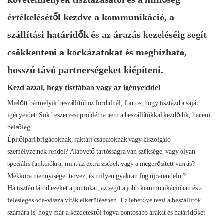
értékelésétől kezdve a kommunikáció, a
szállítási határidők és az árazás kezeléséig segít
csökkenteni a kockázatokat és megbízható,
hosszú távú partnerségeket kiépíteni.
Kezd azzal, hogy tisztában vagy az igényeiddel
Mielőtt bármelyik beszállítóhoz fordulnál, fontos, hogy tisztázd a saját
igényeidet. Sok beszerzési probléma nem a beszállítókkal kezdődik, hanem
belsőleg.
Építőipari brigádoknak, raktári csapatoknak vagy kiszolgáló
személyzetnek rendel? Alapvető tartósságra van szüksége, vagy olyan
speciális funkciókra, mint az extra zsebek vagy a megerősített varrás?
Mekkora mennyiséget tervez, és milyen gyakran fog újrarendelni?
Ha tisztán látod ezeket a pontokat, az segít a jobb kommunikációban és a
felesleges oda-vissza viták elkerülésében. Ez lehetővé teszi a beszállítók
számára is, hogy már a kezdetektől fogva pontosabb árakat és határidőket