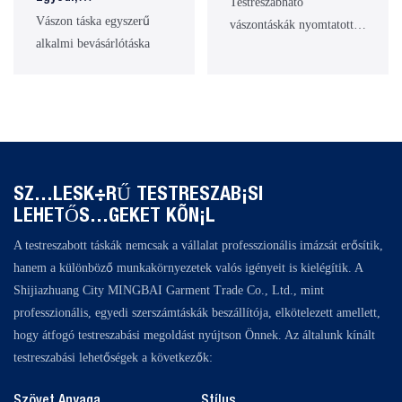
Testreszabható
munkahelyzetekhez,
Nagykereskedelmi,
Vászon táska egyszerű
Természetes,
vászontáskák nyomtatott
amelyek gyakori
Környezetbarát
alkalmi bevásárlótáska
Környezetbarát Táska
mintákkal mindennapi
szerszámhasználatot
Vászon
Cipzárral
használatra
igényelnek, például
Bevásárlótáskák,
javításhoz, telepítéshez és
Exkluzív Logóval
felújításhoz.
Nyomtathatók
SZÉLESKÖRŰ TESTRESZABÁSI
LEHETŐSÉGEKET KÍNÁL
A testreszabott táskák nemcsak a vállalat professzionális imázsát erősítik,
hanem a különböző munkakörnyezetek valós igényeit is kielégítik. A
Shijiazhuang City MINGBAI Garment Trade Co., Ltd., mint
professzionális, egyedi szerszámtáskák beszállítója, elkötelezett amellett,
hogy átfogó testreszabási megoldást nyújtson Önnek. Az általunk kínált
testreszabási lehetőségek a következők:
Szövet Anyaga
Stílus