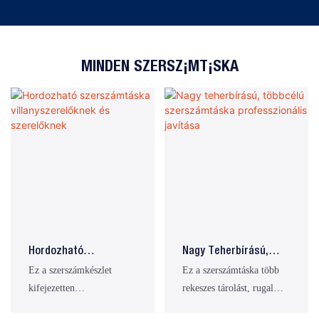
MINDEN SZERSZÁMTÁSKA
Hordozható
Nagy Teherbírású,
Szerszámtáska
Többcélú
Ez a szerszámkészlet
Ez a szerszámtáska több
Villanyszerelőknek És
Szerszámtáska
kifejezetten
rekeszes tárolást, rugalmas
Szerelőknek
Professzionális
villanyszerelők, szerelők
hordozhatóságot és átfogó