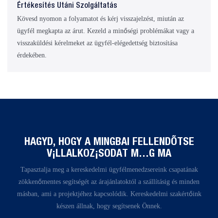
Értékesítés Utáni Szolgáltatás
Kövesd nyomon a folyamatot és kérj visszajelzést, miután az
ügyfél megkapta az árut. Kezeld a minőségi problémákat vagy a
visszaküldési kérelmeket az ügyfél-elégedettség biztosítása
érdekében.
HAGYD, HOGY A MINGBAI FELLENDÍTSE
VÁLLALKOZÁSODAT MÉG MA
Tapasztalja meg a kereskedelmi ügyfélmenedzsereink csapatának
zökkenőmentes segítségét az árajánlatoktól a szállításig és minden
másban, ami a projektjéhez kapcsolódik. Kereskedelmi szakértőink
készen állnak, hogy segítsenek Önnek.