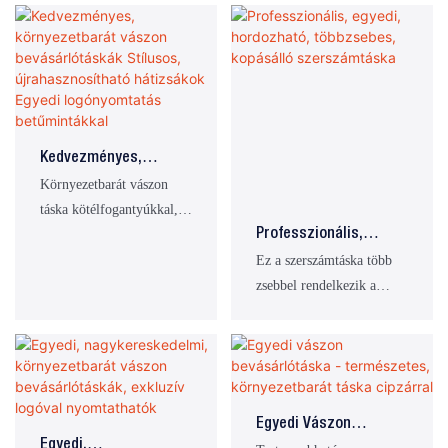
Javítása
és építőipari munkások
védelmet kínál.
számára készült,
Különböző helyzetekhez
biztosítva, hogy a
alkalmas, beleértve a
szerszámok rendezettek,
professzionális
jól védettek és könnyen
karbantartást, az
hozzáférhetőek legyenek.
építkezést, a gyári
Tágas fő rekesszel, több
munkákat és a kültéri
Kedvezményes,
zsebbel,
munkákat.
Környezetbarát
Környezetbarát vászon
hordozófogantyúval és
Vászon
táska kötélfogantyúkkal,
Bevásárlótáskák
állítható vállpánttal
testreszabható logóval
Professzionális,
Stílusos,
rendelkezik.
kapható
Egyedi, Hordozható,
Ez a szerszámtáska több
Újrahasznosítható
Többzsebes,
zsebbel rendelkezik a
Hátizsákok Egyedi
Kopásálló
tároláshoz, hordozható
Logónyomtatás
Szerszámtáska
hordozófogantyúval és
Betűmintákkal
védőanyagokat tartalmaz,
hogy szerszámai
rendezetten és jól védve
Egyedi Vászon
legyenek. Alkalmas olyan
Egyedi,
Bevásárlótáska -