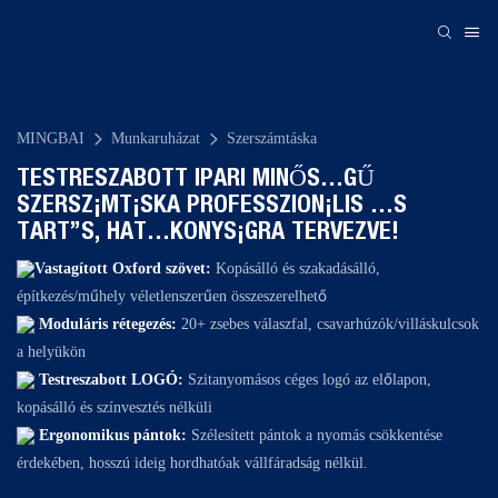
MINGBAI
Munkaruházat
Szerszámtáska
TESTRESZABOTT IPARI MINŐSÉGŰ
SZERSZÁMTÁSKA
PROFESSZIONÁLIS ÉS
TARTÓS, HATÉKONYSÁGRA TERVEZVE!
Vastagított Oxford szövet:
Kopásálló és szakadásálló,
építkezés/műhely véletlenszerűen összeszerelhető
Moduláris rétegezés:
20+ zsebes válaszfal, csavarhúzók/villáskulcsok
a helyükön
Testreszabott LOGÓ:
Szitanyomásos céges logó az előlapon,
kopásálló és színvesztés nélküli
Ergonomikus pántok:
Szélesített pántok a nyomás csökkentése
érdekében, hosszú ideig hordhatóak vállfáradság nélkül.