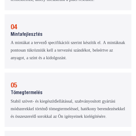
04
Mintafejlesztés
A mintákat a tervező specifikációi szerint készítik el. A mintáknak
pontosan tükrözniük kell a tervezési szándékot, beleértve az
anyagot, a színt és a kidolgozást.
05
Tömegtermelés
Stabil szövet- és kiegészítőellátással, szabványosított gyártási
módszerekkel történő tömegtermeléssel, hatékony berendezésekkel
és összeszerelő sorokkal az Ön igényeinek kielégítésére.