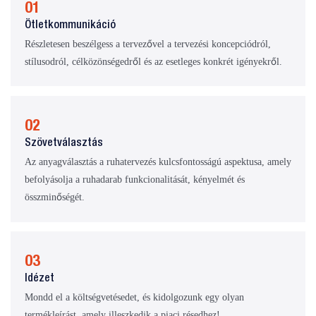
01
Ötletkommunikáció
Részletesen beszélgess a tervezővel a tervezési koncepciódról,
stílusodról, célközönségedről és az esetleges konkrét igényekről.
02
Szövetválasztás
Az anyagválasztás a ruhatervezés kulcsfontosságú aspektusa, amely
befolyásolja a ruhadarab funkcionalitását, kényelmét és
összminőségét.
03
Idézet
Mondd el a költségvetésedet, és kidolgozunk egy olyan
termékleírást, amely illeszkedik a piaci résedhez!