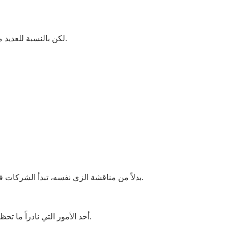
لكن بالنسبة للعديد من الشركات، تظهر الملاحظات الأكثر فائدة في وقت لاحق بكثير.
بدلاً من مناقشة الزي نفسه، تبدأ الشركات في النظر في كيفية ملاءمة برنامج الزي الموحد للعمليات اليومية.
أحد الأمور التي نادراً ما تحظى باهتمام كبير خلال الطلبية الأولى هو نمو الفريق في المستقبل.