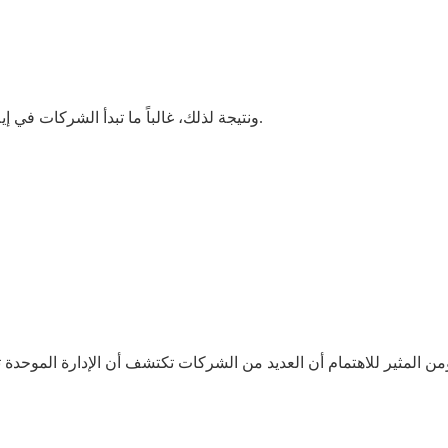
ونتيجة لذلك، غالباً ما تبدأ الشركات في إيلاء اهتمام أكبر للاتساق مما كانت عليه أثناء عملية الشراء الأولية.