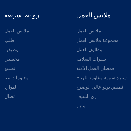
ملابس العمل
روابط سريعة
ملابس العمل
ملابس العمل
مجموعة ملابس العمل
طلب
بنطلون العمل
وظيفية
سترات السلامة
مخصص
قمصان العمل الآمنة
تصنيع
سترة شتوية مقاومة للرياح
معلومات عنا
قميص بولو عالي الوضوح
الموارد
زي الشيف
اتصال
مئزر