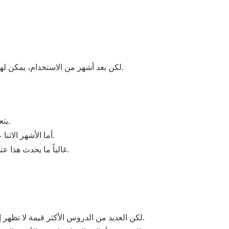
لكن بعد أشهر من الاستخدام، يمكن لهذه التفاصيل أن تؤثر على مدى كفاءة توزيع وإدارة الزي الرسمي.
يتعلق الأمر الأول بشكل كبير بتوفير الزي الرسمي في مكان العمل.
أما الأشهر الاثنا عشر القادمة فتتمحور حول ضمان استمرار عمل النظام بسلاسة.
غالباً ما يحدث هذا عندما تكتسب الشركات فهماً أوضح لما يناسب فرقها بشكل أفضل.
لكن العديد من الدروس الأكثر قيمة لا تظهر إلا بعد توزيع الزي الرسمي وارتدائه وتجديده وإدارته بمرور الوقت.