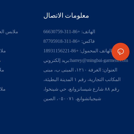
معلومات الاتصال
الهاتف: +86-311-66630759
ملابس الع
فاكس: +86-311-87705918
رقم الهاتف المحمول: +86-18931156221
ملا
harrey@mingbai-garment.com
بريد إلكتروني:
م
العنوان: الغرفة ١٢١٠، المبنى ب، مبنى
ملا
المكاتب التجارية، رقم ١ المدينة البطيئة،
رقم ٨٨ شارع شيسانزوانغ، حي شينخوا،
ملا
شيجياتشوانغ، ٠٥٠٠٧١، الصين