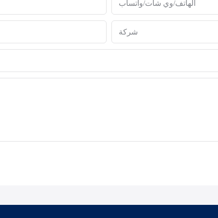
الهاتف/وي شات/واتساب
شركة