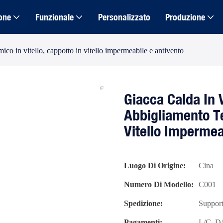
one
Funzionale
Personalizzato
Produzione
mico in vitello, cappotto in vitello impermeabile e antivento
Giacca Calda In V
Abbigliamento Te
Vitello Impermea
Luogo Di Origine:
Cina
Numero Di Modello:
C001
Spedizione:
Support
Pagamenti:
L/C, D