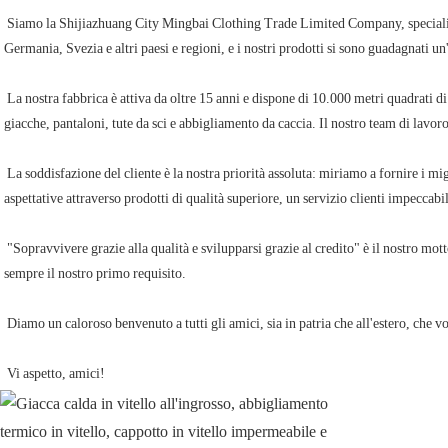
 Siamo la Shijiazhuang City Mingbai Clothing Trade Limited Company, specializzata nella produzione di abbigliamento da lavoro e outdoor. Abbiamo instaurato rapporti commerciali con clienti provenienti da Australia, Stati Uniti, 
Germania, Svezia e altri paesi e regioni, e i nostri prodotti si sono guadagnati u
 La nostra fabbrica è attiva da oltre 15 anni e dispone di 10.000 metri quadrati di officina e dormitorio. Disponiamo di 6 linee di produzione, ciascuna delle quali impiega 30 persone. I nostri operai sono specializzati nella produzione di tute, 
giacche, pantaloni, tute da sci e abbigliamento da caccia. Il nostro team di lavor
 La soddisfazione del cliente è la nostra priorità assoluta: miriamo a fornire i migliori prodotti della massima qualità, consegnare la merce nei tempi previsti e offrire prezzi ragionevoli e un servizio impeccabile. Il nostro obiettivo è superare le 
aspettative attraverso prodotti di qualità superiore, un servizio clienti impecc
 "Sopravvivere grazie alla qualità e svilupparsi grazie al credito" è il nostro motto eterno, che rispecchia anche la nostra mentalità da principianti. Non potremmo svilupparci come oggi se non avessimo garanzie di qualità, quindi la qualità sarà 
sempre il nostro primo requisito.
 Diamo un caloroso benvenuto a tutti gli amici, sia in patria che all'estero, che
 Vi aspetto, amici! 