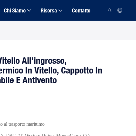
Chi Siamo
Risorsa
Contatto
itello All'ingrosso,
rmico In Vitello, Cappotto In
bile E Antivento
o al trasporto marittimo
/A, D/P, T/T, Western Union, MoneyGram, OA