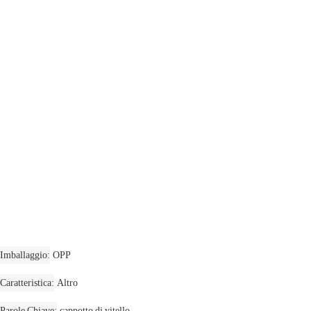
Imballaggio
OPP
Caratteristica
Altro
Parole Chiave
cappotto di vitello