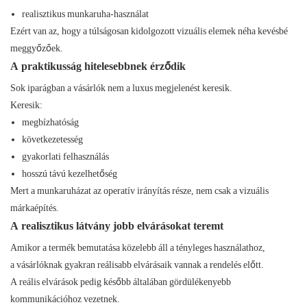
realisztikus munkaruha-használat
Ezért van az, hogy a túlságosan kidolgozott vizuális elemek néha kevésbé
meggyőzőek.
A praktikusság hitelesebbnek érződik
Sok iparágban a vásárlók nem a luxus megjelenést keresik.
Keresik:
megbízhatóság
következetesség
gyakorlati felhasználás
hosszú távú kezelhetőség
Mert a munkaruházat az operatív irányítás része, nem csak a vizuális
márkaépítés.
A realisztikus látvány jobb elvárásokat teremt
Amikor a termék bemutatása közelebb áll a tényleges használathoz,
a vásárlóknak gyakran reálisabb elvárásaik vannak a rendelés előtt.
A reális elvárások pedig később általában gördülékenyebb
kommunikációhoz vezetnek.