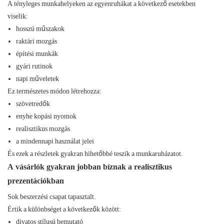
A tényleges munkahelyeken az egyenruhákat a következő esetekben
viselik:
hosszú műszakok
raktári mozgás
építési munkák
gyári rutinok
napi műveletek
Ez természetes módon létrehozza:
szövetredők
enyhe kopási nyomok
realisztikus mozgás
a mindennapi használat jelei
És ezek a részletek gyakran hihetőbbé teszik a munkaruházatot.
A vásárlók gyakran jobban bíznak a realisztikus
prezentációkban
Sok beszerzési csapat tapasztalt.
Értik a különbséget a következők között:
divatos stílusú bemutató