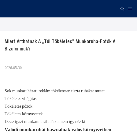
Miért Árthatnak A „túl Tökéletes” Munkaruha-Fotók A 
Bizalomnak?
2026-05-30
Sok munkaruházati reklám tökéletesen tiszta ruhákat mutat.
Tökéletes világítás.
Tökéletes pózok.
Tökéletes környezetek.
De az igazi munkaruha általában nem így néz ki.
Valódi munkaruhát használnak valós környezetben