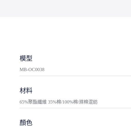
模型
MB-OC0038
材料
65%聚酯纖維 35%棉/100%棉/滌棉混紡
顏色