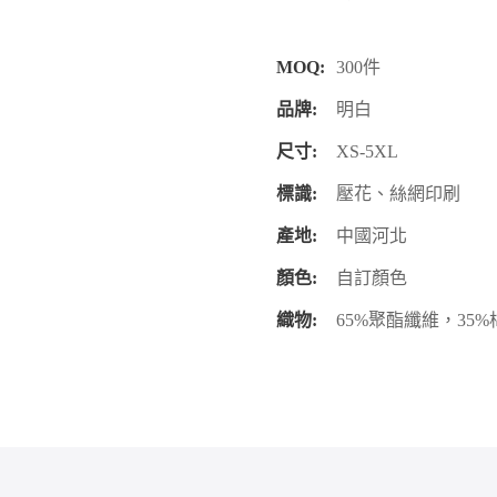
MOQ:
300件
品牌:
明白
尺寸:
XS-5XL
標識:
壓花、絲網印刷
產地:
中國河北
顏色:
自訂顏色
織物:
65%聚酯纖維，35%