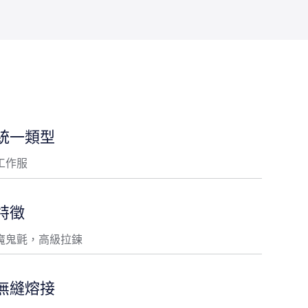
統一類型
工作服
特徵
魔鬼氈，高級拉鍊
無縫熔接