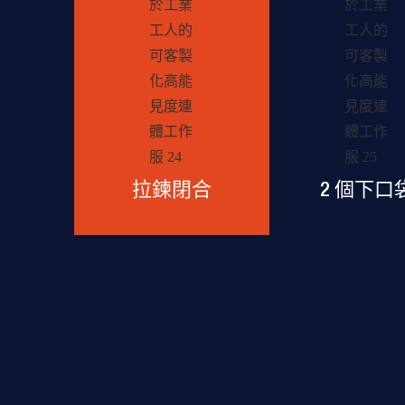
拉鍊閉合
2 個下口