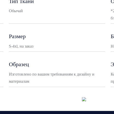
Тип Ткани
О
Обычай
*
б
Размер
Б
S-4xl, на заказ
Н
Образец
Э
Изготовлено по вашим требованиям к дизайну и
К
материалам
п