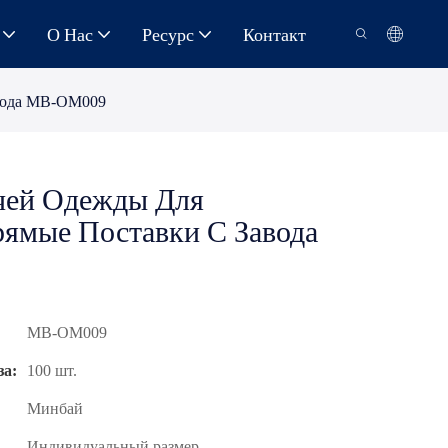
О Нас
Ресурс
Контакт
авода MB-OM009
чей Одежды Для
рямые Поставки С Завода
MB-OM009
а:
100 шт.
Минбай
Индивидуальный размер