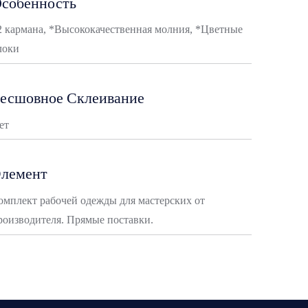
собенность
2 кармана, *Высококачественная молния, *Цветные
локи
есшовное Склеивание
ет
лемент
омплект рабочей одежды для мастерских от
роизводителя. Прямые поставки.