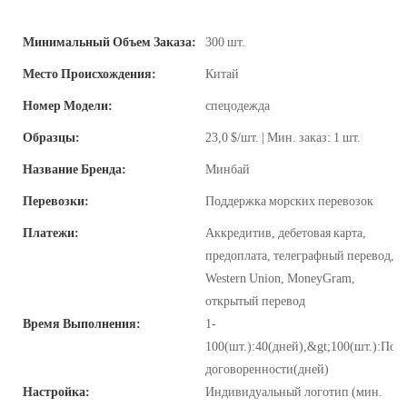
Минимальный Объем Заказа:
300 шт.
Место Происхождения:
Китай
Номер Модели:
спецодежда
Образцы:
23,0 $/шт. | Мин. заказ: 1 шт.
Название Бренда:
Минбай
Перевозки:
Поддержка морских перевозок
Платежи:
Аккредитив, дебетовая карта,
предоплата, телеграфный перевод,
Western Union, MoneyGram,
открытый перевод
Время Выполнения:
1-
100(шт.):40(дней),&gt;100(шт.):По
договоренности(дней)
Настройка:
Индивидуальный логотип (мин.