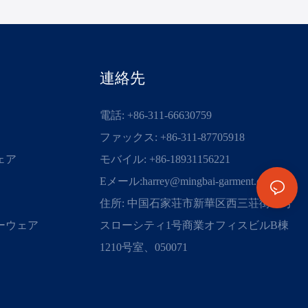
連絡先
電話: +86-311-66630759
ファックス: +86-311-87705918
ェア
モバイル: +86-18931156221
Eメール:
harrey@mingbai-garment.com
住所: 中国石家荘市新華区西三荘街88号
ーウェア
スローシティ1号商業オフィスビルB棟
1210号室、050071