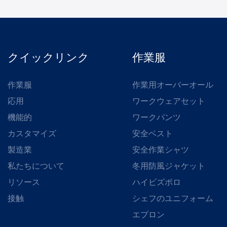
クイックリンク
作業服
作業服
作業用オーバーオール
応用
ワークウェアセット
機能的
ワークパンツ
カスタマイズ
安全ベスト
製造業
安全作業シャツ
私たちについて
冬用防風ジャケット
リソース
ハイビズポロ
接触
シェフのユニフォーム
エプロン