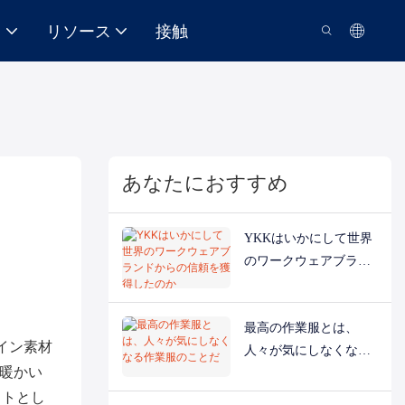
て
リソース
接触
あなたにおすすめ
YKKはいかにして世界
のワークウェアブラン
ドからの信頼を獲得し
たのか
最高の作業服とは、
イン素材
人々が気にしなくなる
に暖かい
作業服のことだ
ットとし