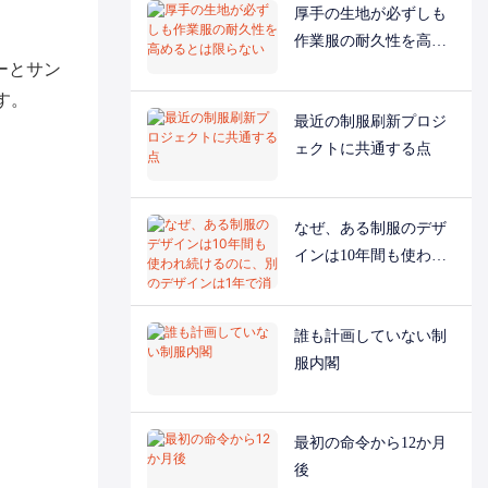
厚手の生地が必ずしも
作業服の耐久性を高め
ーとサン
るとは限らない
す。
最近の制服刷新プロジ
ェクトに共通する点
なぜ、ある制服のデザ
インは10年間も使われ
続けるのに、別のデザ
インは1年で消えてしま
誰も計画していない制
うのか？
服内閣
最初の命令から12か月
後