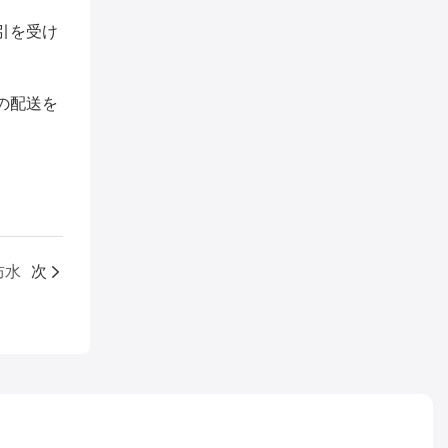
引を受け
の配送を
防水
次