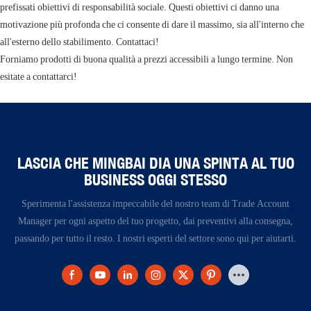
prefissati obiettivi di responsabilità sociale. Questi obiettivi ci danno una
motivazione più profonda che ci consente di dare il massimo, sia all'interno che
all'esterno dello stabilimento. Contattaci!
Forniamo prodotti di buona qualità a prezzi accessibili a lungo termine. Non
esitate a contattarci!
LASCIA CHE MINGBAI DIA UNA SPINTA AL TUO
BUSINESS OGGI STESSO
Sperimenta l'assistenza impeccabile del nostro team di Trade Account
Manager per ogni aspetto del tuo progetto, dai preventivi alla consegna,
passando per tutto il resto. I nostri esperti del settore sono qui per aiutarti.