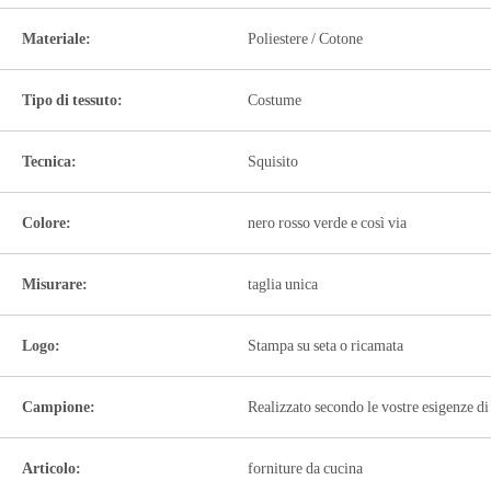
Materiale:
Poliestere / Cotone
Tipo di tessuto:
Costume
Tecnica:
Squisito
Colore:
nero rosso verde e così via
Misurare:
taglia unica
Logo:
Stampa su seta o ricamata
Campione:
Realizzato secondo le vostre esigenze di
Articolo:
forniture da cucina