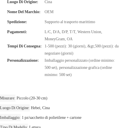
Luogo Di Origine:
Cina
Nome Del Marchio:
OEM
Spedizione:
Supporto al trasporto marittimo
Pagamenti:
L/C, D/A, D/P, T/T, Western Union,
MoneyGram, OA
Tempi Di Consegna:
1-500 (pezzi): 30 (giorni), &gt;500 (pezzi): da
negoziare (giorni)
Personalizzazione:
Imballaggio personalizzato (ordine minimo:
500 set), personalizzazione grafica (ordine
minimo: 500 set)
Misurare
Piccolo (20-30 cm)
Luogo Di Origine
Hebei, Cina
Imballaggio
1 pz/sacchetto di polietilene + cartone
Tipo Di Modello
Lettera