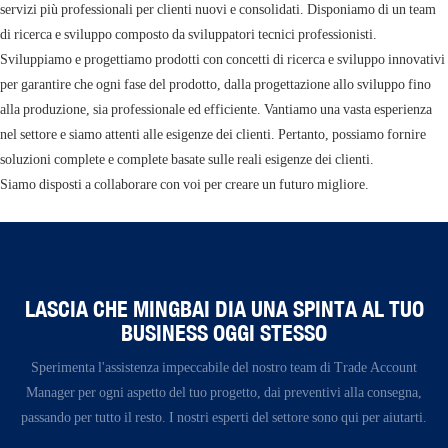
servizi più professionali per clienti nuovi e consolidati. Disponiamo di un team
di ricerca e sviluppo composto da sviluppatori tecnici professionisti.
Sviluppiamo e progettiamo prodotti con concetti di ricerca e sviluppo innovativi
per garantire che ogni fase del prodotto, dalla progettazione allo sviluppo fino
alla produzione, sia professionale ed efficiente. Vantiamo una vasta esperienza
nel settore e siamo attenti alle esigenze dei clienti. Pertanto, possiamo fornire
soluzioni complete e complete basate sulle reali esigenze dei clienti.
Siamo disposti a collaborare con voi per creare un futuro migliore.
LASCIA CHE MINGBAI DIA UNA SPINTA AL TUO
BUSINESS OGGI STESSO
Sperimenta l'assistenza impeccabile del nostro team di Trade Account
Manager per ogni aspetto del tuo progetto, dai preventivi alla consegna,
passando per tutto il resto. I nostri esperti del settore sono qui per aiutarti.