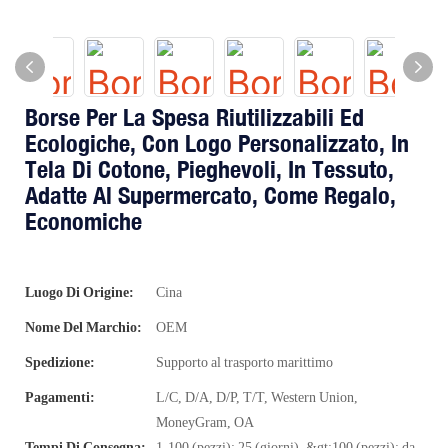
Borse Per La Spesa Riutilizzabili Ed
Ecologiche, Con Logo Personalizzato, In
Tela Di Cotone, Pieghevoli, In Tessuto,
Adatte Al Supermercato, Come Regalo,
Economiche
Luogo Di Origine:
Cina
Nome Del Marchio:
OEM
Spedizione:
Supporto al trasporto marittimo
Pagamenti:
L/C, D/A, D/P, T/T, Western Union,
MoneyGram, OA
Tempi Di Consegna:
1-100 (pezzi): 25 (giorni), &gt;100 (pezzi): da