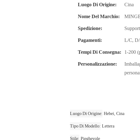
Luogo Di Origine:
Cina
Nome Del Marchio:
MING
Spedizione:
Support
Pagamenti:
L/C, D
Tempi Di Consegna:
1-200 (p
Personalizzazione:
Imballa
persona
Luogo Di Origine
Hebei, Cina
Tipo Di Modello
Lettera
Stile
Pieghevole