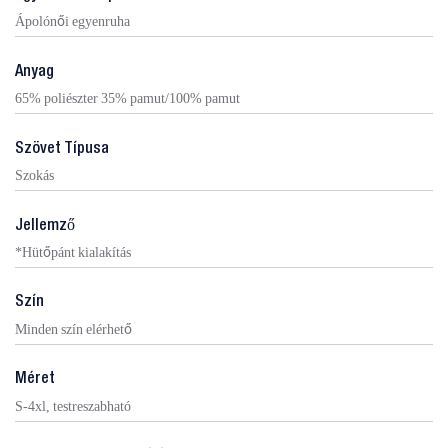
Ápolónői egyenruha
Anyag
65% poliészter 35% pamut/100% pamut
Szövet Típusa
Szokás
Jellemző
*Hütőpánt kialakítás
Szín
Minden szín elérhető
Méret
S-4xl, testreszabható