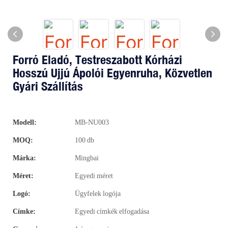
Forró Eladó, Testreszabott Kórházi
Hosszú Ujjú Ápolói Egyenruha, Közvetlen
Gyári Szállítás
Modell:
MB-NU003
MOQ:
100 db
Márka:
Mingbai
Méret:
Egyedi méret
Logó:
Ügyfelek logója
Címke:
Egyedi címkék elfogadása