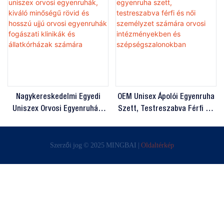
Nagykereskedelmi Egyedi
OEM Unisex Ápolói Egyenruha
Uniszex Orvosi Egyenruhák,
Szett, Testreszabva Férfi És
Kiváló Minőségű Rövid És
Női Személyzet Számára
Hosszú Ujjú Orvosi
Orvosi Intézményekben És
Szerzői jog © 2025 MINGBAI |
Oldaltérkép
Egyenruhák Fogászati ​​
Szépségszalonokban
Klinikák És Állatkórházak
Számára