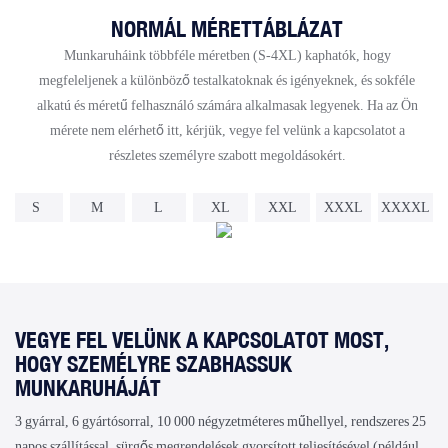
NORMÁL MÉRETTÁBLÁZAT
Munkaruháink többféle méretben (S-4XL) kaphatók, hogy
megfeleljenek a különböző testalkatoknak és igényeknek, és sokféle
alkatú és méretű felhasználó számára alkalmasak legyenek. Ha az Ön
mérete nem elérhető itt, kérjük, vegye fel velünk a kapcsolatot a
részletes személyre szabott megoldásokért.
S
M
L
XL
XXL
XXXL
XXXXL
VEGYE FEL VELÜNK A KAPCSOLATOT MOST,
HOGY SZEMÉLYRE SZABHASSUK
MUNKARUHÁJÁT
3 gyárral, 6 gyártósorral, 10 000 négyzetméteres műhellyel, rendszeres 25
napos szállítással, sürgős megrendelések gyorsított teljesítésével (például