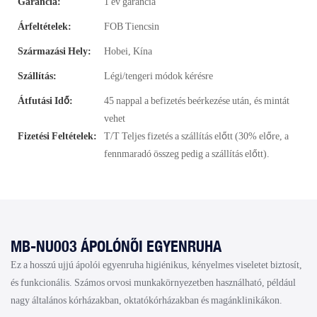
Garancia:
1 év garancia
Árfeltételek:
FOB Tiencsin
Származási Hely:
Hobei, Kína
Szállítás:
Légi/tengeri módok kérésre
Átfutási Idő:
45 nappal a befizetés beérkezése után, és mintát
vehet
Fizetési Feltételek:
T/T Teljes fizetés a szállítás előtt (30% előre, a
fennmaradó összeg pedig a szállítás előtt).
MB-NU003 ÁPOLÓNŐI EGYENRUHA
Ez a hosszú ujjú ápolói egyenruha higiénikus, kényelmes viseletet biztosít,
és funkcionális. Számos orvosi munkakörnyezetben használható, például
nagy általános kórházakban, oktatókórházakban és magánklinikákon.