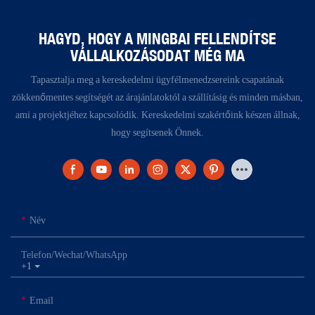
HAGYD, HOGY A MINGBAI FELLENDÍTSE
VÁLLALKOZÁSODAT MÉG MA
Tapasztalja meg a kereskedelmi ügyfélmenedzsereink csapatának
zökkenőmentes segítségét az árajánlatoktól a szállításig és minden másban,
ami a projektjéhez kapcsolódik. Kereskedelmi szakértőink készen állnak,
hogy segítsenek Önnek.
Név
Telefon/Wechat/WhatsApp
+1
Email