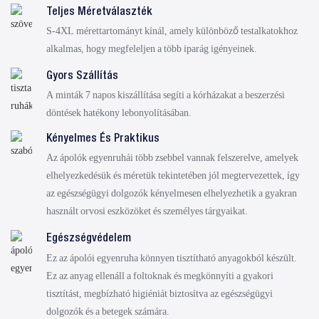
Teljes Méretválaszték
S-4XL mérettartományt kínál, amely különböző testalkatokhoz
alkalmas, hogy megfeleljen a több iparág igényeinek.
Gyors Szállítás
A minták 7 napos kiszállítása segíti a kórházakat a beszerzési
döntések hatékony lebonyolításában.
Kényelmes És Praktikus
Az ápolók egyenruhái több zsebbel vannak felszerelve, amelyek
elhelyezkedésük és méretük tekintetében jól megtervezettek, így
az egészségügyi dolgozók kényelmesen elhelyezhetik a gyakran
használt orvosi eszközöket és személyes tárgyaikat.
Egészségvédelem
Ez az ápolói egyenruha könnyen tisztítható anyagokból készült.
Ez az anyag ellenáll a foltoknak és megkönnyíti a gyakori
tisztítást, megbízható higiéniát biztosítva az egészségügyi
dolgozók és a betegek számára.