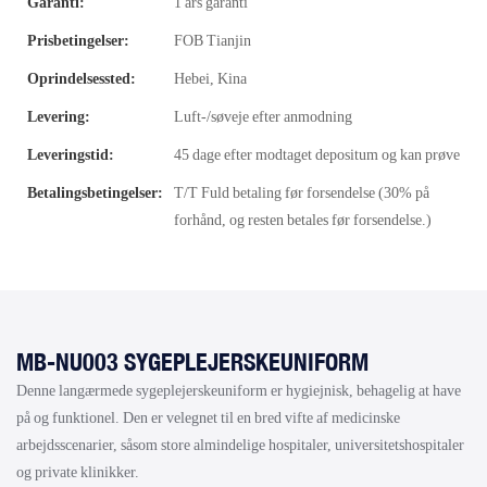
Garanti:
1 års garanti
Prisbetingelser:
FOB Tianjin
Oprindelsessted:
Hebei, Kina
Levering:
Luft-/søveje efter anmodning
Leveringstid:
45 dage efter modtaget depositum og kan prøve
Betalingsbetingelser:
T/T Fuld betaling før forsendelse (30% på
forhånd, og resten betales før forsendelse.)
MB-NU003 SYGEPLEJERSKEUNIFORM
Denne langærmede sygeplejerskeuniform er hygiejnisk, behagelig at have
på og funktionel. Den er velegnet til en bred vifte af medicinske
arbejdsscenarier, såsom store almindelige hospitaler, universitetshospitaler
og private klinikker.