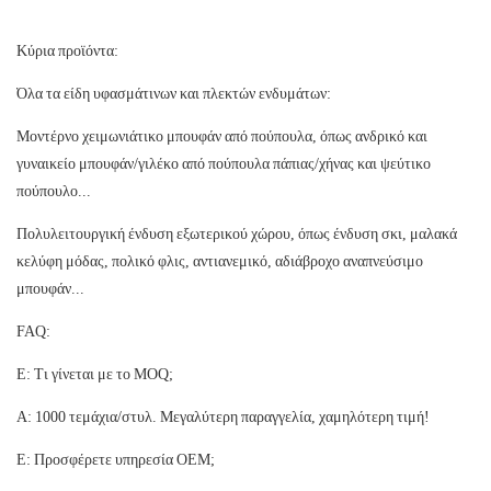
Κύρια προϊόντα:
Όλα τα είδη υφασμάτινων και πλεκτών ενδυμάτων:
Μοντέρνο χειμωνιάτικο μπουφάν από πούπουλα, όπως ανδρικό και
γυναικείο μπουφάν/γιλέκο από πούπουλα πάπιας/χήνας και ψεύτικο
πούπουλο...
Πολυλειτουργική ένδυση εξωτερικού χώρου, όπως ένδυση σκι, μαλακά
κελύφη μόδας, πολικό φλις, αντιανεμικό, αδιάβροχο αναπνεύσιμο
μπουφάν...
FAQ:
Ε: Τι γίνεται με το MOQ;
Α: 1000 τεμάχια/στυλ. Μεγαλύτερη παραγγελία, χαμηλότερη τιμή!
Ε: Προσφέρετε υπηρεσία OEM;