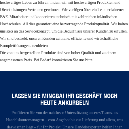
hochwertiges Leben zu führen, indem wir mit hochwertigen Produkten und
Dienstleistungen Vertrauen gewinnen. Wir verfügen über ein Team erfahrener
F&E-Mitarbeiter und kooperieren technisch mit zahlreichen inländischen
Hochschulen. All dies garantiert eine hervorragende Produktqualität. Wir halten
uns stets an das Servicekonzept, um die Bedürfnisse unserer Kunden zu erfüllen.
Wir sind bestrebt, unseren Kunden zeitnahe, effiziente und wirtschaftliche
Komplettlösungen anzubieten.
Die von uns hergestellten Produkte sind von hoher Qualität und zu einem
angemessenen Preis. Bei Bedarf kontaktieren Sie uns bitte!
LASSEN SIE MINGBAI IHR GESCHÄFT NOCH
HEUTE ANKURBELN
Profitieren Sie von der nahtlosen Unterstützung unseres Teams aus
Handelskontomanagern – vom Angebot bis zur Lieferung und allem, was
dazwischen liegt – für Ihr Projekt. Unsere Handelsexperten helfen Ihnen