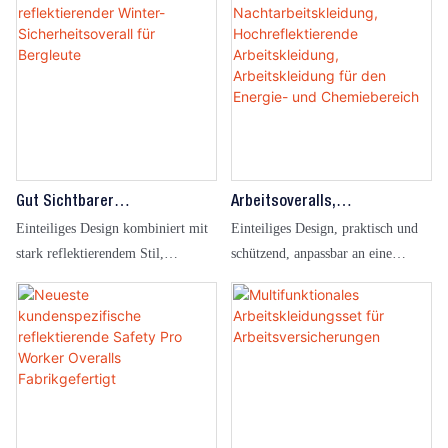
Verbesserung der Sichtbarkeit bei
Bewegungsfreiheit und
Nacht, zur Gewährleistung der
umfassender Schutz. Geeignet für
Sicherheit bei Arbeiten im Freien
Industrie, Technik und andere
und zur Verbesserung des Schutzes.
schweißbezogene Szenarien.
Gut Sichtbarer
Arbeitsoveralls,
Reflektierender Winter-
Nachtarbeitskleidung,
Einteiliges Design kombiniert mit
Einteiliges Design, praktisch und
Sicherheitsoverall Für
Hochreflektierende
stark reflektierendem Stil,
schützend, anpassbar an eine
Bergleute
Arbeitskleidung,
Bewegungsfreiheit und Schutz,
Vielzahl von Arbeitsszenarien, gute
Arbeitskleidung Für Den
geeignet für Bergbauumgebungen
Kleidung für den Job, geeignet für
Energie- Und Chemiebereich
im Winter, geeignet für Logistik,
Operationen mit mehreren
Bergbau und andere
Szenarien wie Maschinenbau und
Betriebsszenarien.
Fabriken.