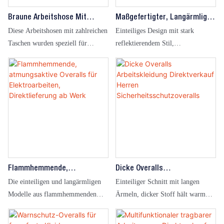
Braune Arbeitshose Mit
Maßgefertigter, Langärmliger,
Mehreren Taschen, Geeignet
Reflektierender Schutzoverall
Diese Arbeitshosen mit zahlreichen
Einteiliges Design mit stark
Für Bau- Und
Mit Hoher Sichtbarkeit
Taschen wurden speziell für
reflektierendem Stil,
Instandhaltungsarbeiten
Mitarbeiter in den Bereichen
Bewegungsfreiheit und
Mechanik, Bauwesen, Lager und
umfassendem Schutz. Es eignet
Instandhaltung entwickelt. Dank
sich für zahlreiche Szenarien wie
ihrer vielen großen
Gebäudebau und Notfallrettung.
Oberschenkeltaschen bieten sie die
perfekte Balance zwischen
praktischer
Werkzeugaufbewahrung,
ganztägigem Tragekomfort und
außergewöhnlicher
Flammhemmende,
Dicke Overalls
Strapazierfähigkeit und sind somit
Atmungsaktive Overalls Für
Arbeitskleidung Direktverkauf
Die einteiligen und langärmligen
Einteiliger Schnitt mit langen
Elektroarbeiten,
Herren
ideal für die Bestellung von
Modelle aus flammhemmenden
Ärmeln, dicker Stoff hält warm
Direktlieferung Ab Werk
Sicherheitsschutzoveralls
Teamkleidung in großen Mengen.
Stoffen bieten effektiven Schutz
und schränkt die
vor Flammen und gewährleisten so
Bewegungsfreiheit nicht ein.