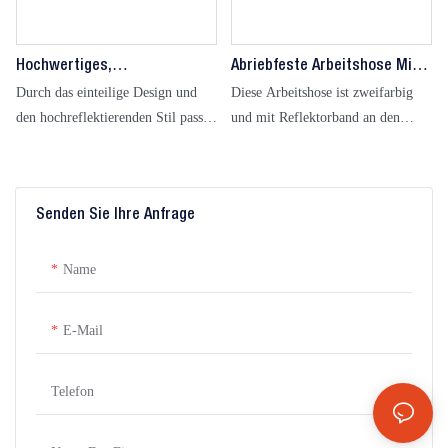
Hochwertiges,
Abriebfeste Arbeitshose Mit
Projektspezifisches
Hoher Sichtbarkeit,
Durch das einteilige Design und
Diese Arbeitshose ist zweifarbig
Arbeitskleidungsset Für
Direktversand Ab Werk
den hochreflektierenden Stil passt
und mit Reflektorband an den
Mechaniker, Direkt Ab Werk
es sich den Anforderungen der
Unterschenkeln versehen, bietet
Erhältlich
Arbeitsumgebung an, lässt sich
Flexibilität und Rundumschutz und
leicht bewegen und bietet
ist für die Industrie, Wartung und
Senden Sie Ihre Anfrage
umfassenden Schutz, der für
andere Einsatzszenarien geeignet.
verschiedene Arbeitsumgebungen
wie Industrie und Technik geeignet
Name
ist.
E-Mail
Telefon