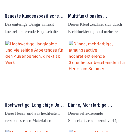
Neueste Kundenspezifische
Multifunktionales
Reflektierende Safety Pro
Arbeitskleidungsset Für
Das einteilige Design umfasst
Dieses Kleid zeichnet sich durch
Worker Overalls
Arbeitsversicherungen
hochreflektierende Eigenschaften,
Farbblockierung und mehrere
Fabrikgefertigt
eine genaue Anpassung an
Taschen aus, bietet
Betriebsumgebungen, umfassenden
uneingeschränkte
Schutz, ist für die Industrie
Bewegungsfreiheit,
geeignet, geeignet für den
Atmungsaktivität und Schutz und
Hochbau, das Ingenieurwesen und
ist für Baustellen und andere
viele andere Arten von
Arbeitsumgebungen geeignet.
Betriebsszenarien.
Hochwertige, Langlebige Und
Dünne, Mehrfarbige,
Vielseitige Arbeitshose Für
Atmungsaktive,
Diese Hosen sind aus hochfesten,
Dieses reflektierende
Den Außenbereich, Direkt Ab
Hochreflektierende
verschleißfesten Materialien
Sicherheitsarbeitshemd verfügt
Werk
Sicherheitsarbeitshemden
gefertigt, um Sicherheit,
über ein Farbblockdesign mit gut