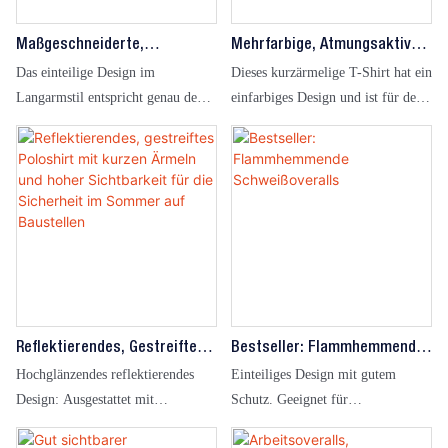
und sorgt so für Arbeitssicherheit.
Maßgeschneiderte,
Mehrfarbige, Atmungsaktive
Feuerfeste, Reflektierende,
Und Bequeme Arbeitshemden
Das einteilige Design im
Dieses kurzärmelige T-Shirt hat ein
Antistatische Und
Für Herren Und Damen
Langarmstil entspricht genau den
einfarbiges Design und ist für den
Wasserdichte Overalls
tatsächlichen Anforderungen in der
Alltag und zum Kombinieren
Industrie, im Ingenieurwesen und
geeignet. Geeignet für allgemeine
in anderen Arbeitsszenarien.
Büroumgebungen, Büroarbeiten in
Flammhemmende Stoffe und
Innenräumen und andere
reflektierende Designs, geeignet
Arbeitsszenarien.
für die Petrochemie, Energie und
andere Arbeitsumgebungen mit
hohem Risiko.
Reflektierendes, Gestreiftes
Bestseller: Flammhemmende
Poloshirt Mit Kurzen Ärmeln
Schweißoveralls
Hochglänzendes reflektierendes
Einteiliges Design mit gutem
Und Hoher Sichtbarkeit Für
Design: Ausgestattet mit
Schutz. Geeignet für
Die Sicherheit Im Sommer Auf
reflektierendem Band zur
Schweißumgebungen.
Baustellen