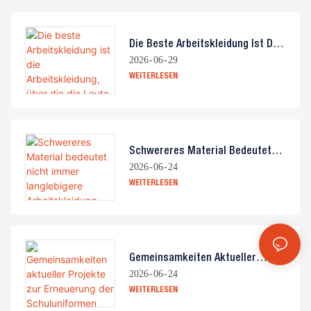
Die Beste Arbeitskleidung Ist Die
2026
06
29
Arbeitskleidung, Über Die Die
WEITERLESEN
Leute Nicht Mehr Nachdenken.
Schwereres Material Bedeutet
2026
06
24
Nicht Immer Langlebigere
WEITERLESEN
Arbeitskleidung.
Gemeinsamkeiten Aktueller
2026
06
24
Projekte Zur Erneuerung Der
WEITERLESEN
Schuluniformen