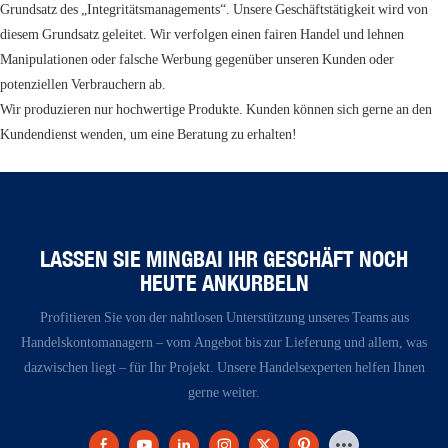
Grundsatz des „Integritätsmanagements“. Unsere Geschäftstätigkeit wird von
diesem Grundsatz geleitet. Wir verfolgen einen fairen Handel und lehnen
Manipulationen oder falsche Werbung gegenüber unseren Kunden oder
potenziellen Verbrauchern ab.
Wir produzieren nur hochwertige Produkte. Kunden können sich gerne an den
Kundendienst wenden, um eine Beratung zu erhalten!
LASSEN SIE MINGBAI IHR GESCHÄFT NOCH
HEUTE ANKURBELN
Profitieren Sie von der nahtlosen Unterstützung unseres Teams aus
Handelskontomanagern – vom Angebot bis zur Lieferung und allem, was
dazwischen liegt – für Ihr Projekt. Unsere Handelsexperten helfen Ihnen
gerne weiter.