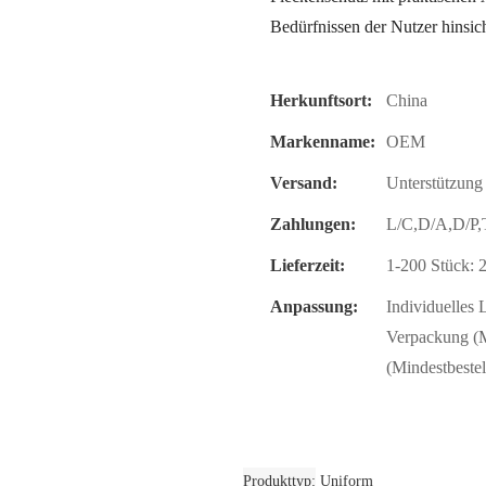
Bedürfnissen der Nutzer hinsic
Herkunftsort:
China
Markenname:
OEM
Versand:
Unterstützung
Zahlungen:
L/C,D/A,D/P
Lieferzeit:
1-200 Stück: 
Anpassung:
Individuelles 
Verpackung (M
(Mindestbeste
Produkttyp
Uniform