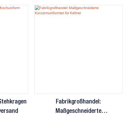
Stehkragen
Fabrikgroßhandel:
versand
Maßgeschneiderte
Kurzarmuniformen Für Kellner