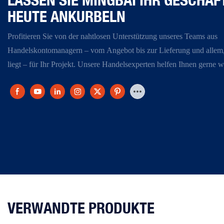
HEUTE ANKURBELN
Profitieren Sie von der nahtlosen Unterstützung unseres Teams aus
Handelskontomanagern – vom Angebot bis zur Lieferung und allem
liegt – für Ihr Projekt. Unsere Handelsexperten helfen Ihnen gerne we
VERWANDTE PRODUKTE