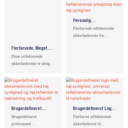
beskyttende effekt og er
høj synlighed. Den er
velegnet til
velegnet til en bred vifte
trafikkonstruktioner,
af arbejdsscenarier såsom
Personlig
logistik og lagerbygning
byggepladser og logistik-
Sikkerhedsrefleksvest
Flerfarvede reflekterende
samt andre
og lagercentre.
Med Striber
sikkerhedsveste for
arbejdsområder.
Konstruktion
forbedret synlighed på
Reflekterende
Flerfarvede, Meget
arbejdspladsen
Arbejdstøj Med Høj
Reflekterende, Synlige
Disse reflekterende
Synlighed
Sikkerhedsveste
sikkerhedsveste er designet
med ensfarvet refleksbånd
og fluorescerende gul
refleks og har
advarselsfunktioner med
høj synlighed, beskyttelse
og praktiske funktioner.
Brugerdefineret
Brugerdefineret Logo
De er velegnede til en
Sikkerhedsvest Med
Med Høj Synlighed,
Brugerdefineret
Flerfarvet reflekterende
række forskellige
Høj Synlighed Og Høj
Universel
professionel
sikkerhedsvest til
arbejdsscenarier såsom