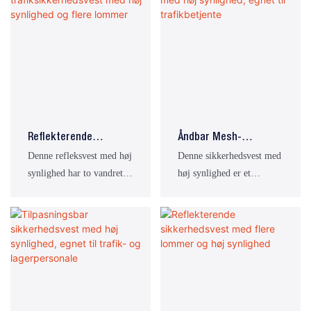
Reflekterende
Åndbar Mesh-
Trafiksikkerhedsvest
Refleksvest Med Høj
Denne refleksvest med høj
Denne sikkerhedsvest med
Med Høj Synlighed Og
Synlighed, Egnet Til
synlighed har to vandrette
høj synlighed er et
Flere Lommer
Trafikbetjente
refleksbånd og fire
ærmeløst arbejdstøj
multifunktionelle lommer.
designet specielt til
Den giver pålidelig
trafikvagter,
synlighedsbeskyttelse for
lagerpersonale, kurerer og
bygningsarbejdere,
udendørs patruljebetjente.
trafikvagter og
Den har refleksbånd med
lageroperatører.
høj synlighed og åndbart