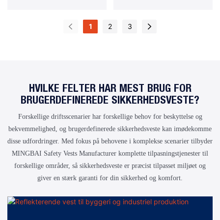
Reflektion Til
Reflekterende
sikkerhedsvest med høj
vejbygning og
vejarbejde og
Nødredning Og
Sikkerhedsvest Til
synlighed og høj
trafikstyring
administration af
1
2
3
Trafikpoliti
Natarbejde
reflektion til trafikpolitiets
eventpladser.
natarbejde
HVILKE FELTER HAR MEST BRUG FOR
BRUGERDEFINEREDE SIKKERHEDSVESTE?
Forskellige driftsscenarier har forskellige behov for beskyttelse og
bekvemmelighed, og brugerdefinerede sikkerhedsveste kan imødekomme
disse udfordringer. Med fokus på behovene i komplekse scenarier tilbyder
MINGBAI Safety Vests Manufacturer komplette tilpasningstjenester til
forskellige områder, så sikkerhedsveste er præcist tilpasset miljøet og
giver en stærk garanti for din sikkerhed og komfort.