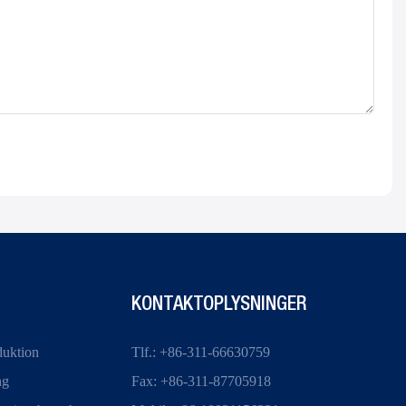
KONTAKTOPLYSNINGER
duktion
Tlf.: +86-311-66630759
ng
Fax: +86-311-87705918