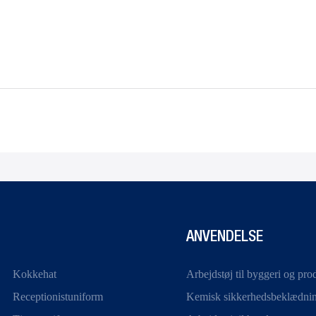
ANVENDELSE
Kokkehat
Arbejdstøj til byggeri og pro
Receptionistuniform
Kemisk sikkerhedsbeklædni