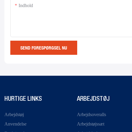
Indhold
SEND FORESPØRGSEL NU
HURTIGE LINKS
ARBEJDSTØJ
Arbejdstøj
Arbejdsoveralls
Anvendelse
Arbejdstøjssæt