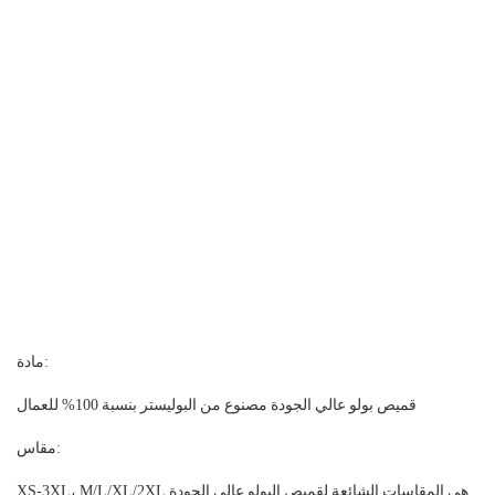
مادة:
قميص بولو عالي الجودة مصنوع من البوليستر بنسبة 100% للعمال
مقاس:
XS-3XL، M/L/XL/2XL هي المقاسات الشائعة لقميص البولو عالي الجودة