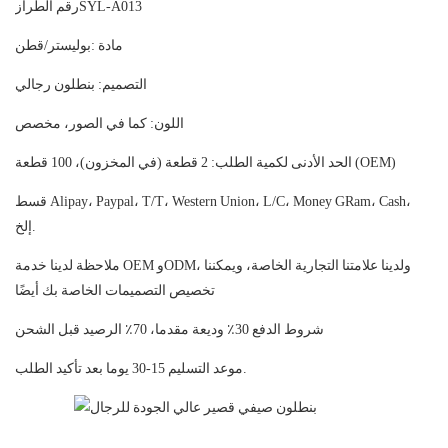
SYL-A013
رقم الطراز
مادة
:بوليستر/قطن
التصميم: بنطلون رجالي
اللون: كما في الصور، مخصص
الحد الأدنى لكمية الطلب: 2 قطعة (في المخزون)، 100 قطعة (OEM)
Alipay، Paypal، T/T، Western Union، L/C، Money GRam، Cash،
قسط
إلخ.
ملاحظة
لدينا خدمة OEM وODM، ولدينا علامتنا التجارية الخاصة، ويمكننا
تخصيص التصميمات الخاصة بك أيضًا
شروط الدفع
30٪ وديعة مقدما، 70٪ الرصيد قبل الشحن
15-30 يوما بعد تأكيد الطلب.
موعد التسليم