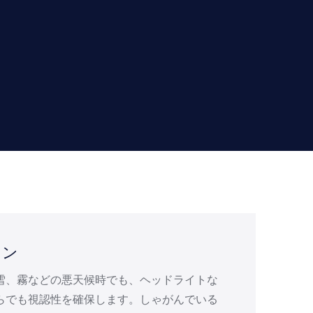
イン
雪、霧などの悪天候時でも、ヘッドライトな
らでも視認性を確保します。しゃがんでいる