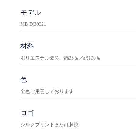
モデル
MB-DB0021
材料
ポリエステル65％、綿35％／綿100％
色
全色ご用意しております
ロゴ
シルクプリントまたは刺繍