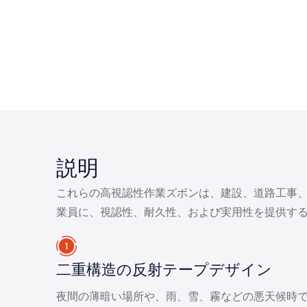
説明
これらの高視認性作業ズボンは、建設、道路工事
業員に、視認性、耐久性、および実用性を提供す
二重構造の反射テープデザイン
夜間の薄暗い場所や、雨、雪、霧などの悪天候時