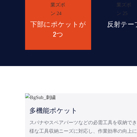
下部にポケットが
反射テー
2つ
多機能ポケット
スパナやスペアパーツなどの必需工具を収納でき
様な工具収納ニーズに対応し、作業効率の向上に