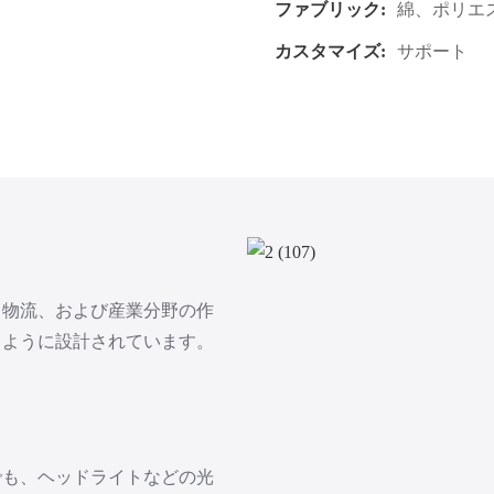
ファブリック:
綿、ポリエ
カスタマイズ:
サポート
、物流、および産業分野の作
るように設計されています。
でも、ヘッドライトなどの光