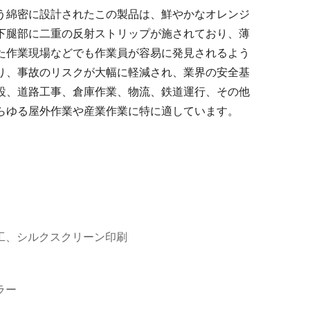
う綿密に設計されたこの製品は、鮮やかなオレンジ
下腿部に二重の反射ストリップが施されており、薄
た作業現場などでも作業員が容易に発見されるよう
り、事故のリスクが大幅に軽減され、業界の安全基
設、道路工事、倉庫作業、物流、鉄道運行、その他
らゆる屋外作業や産業作業に特に適しています。
工、シルクスクリーン印刷
ラー