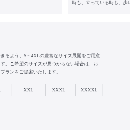
時も、立っている時も、歩
きるよう、S～4XLの豊富なサイズ展開をご用意
ます。ご希望のサイズが見つからない場合は、お
ズプランをご提案いたします。
L
XXL
XXXL
XXXXL