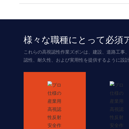
様々な職種にとって必須
これらの高視認性作業ズボンは、建設、道路工事
認性、耐久性、および実用性を提供するように設