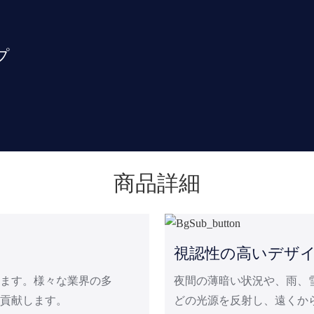
プ
商品詳細
視認性の高いデザ
ます。様々な業界の多
夜間の薄暗い状況や、雨、
貢献します。
どの光源を反射し、遠くか