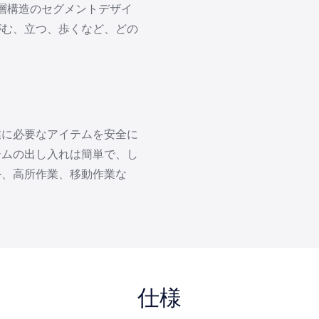
層構造のセグメントデザイ
がむ、立つ、歩くなど、どの
業に必要なアイテムを安全に
テムの出し入れは簡単で、し
外、高所作業、移動作業な
仕様