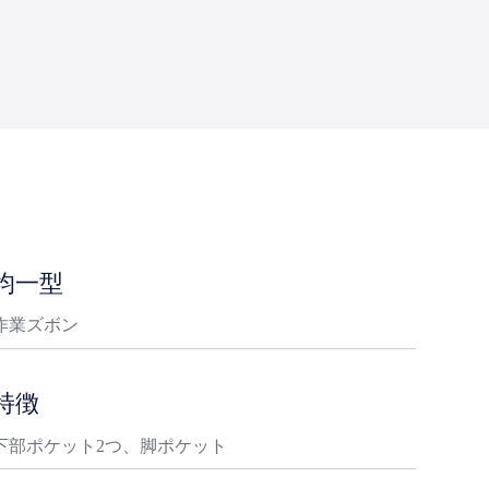
均一型
作業ズボン
特徴
下部ポケット2つ、脚ポケット