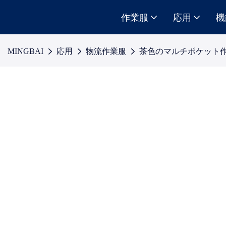
作業服
応用
機
MINGBAI
応用
物流作業服
茶色のマルチポケット