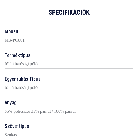
SPECIFIKÁCIÓK
Modell
MB-PO001
Terméktípus
Jól láthatósági póló
Egyenruhás Típus
Jól láthatósági póló
Anyag
65% poliészter 35% pamut / 100% pamut
Szövettípus
Szokás