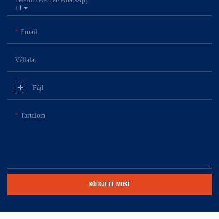
Telefon/Wechat/WhatsApp
+1
Email
Vállalat
Fájl
Tartalom
KÜLDJE EL MOST