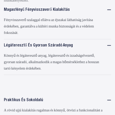
munkahelyekhez.
Magasfényű Fényvisszaverő Kialakítás
Fényvisszaverő szalaggal ellátva az éjszakai láthatóság javítása
érdekében, garantálva a kültéri munka biztonságát és a védelem
fokozását.
Légáteresztő És Gyorsan Száradó Anyag
Könnyű és légáteresztő anyag, légáteresztő és izzadságelvezető,
gyorsan száradó, alkalmazkodik a magas hőmérséklethez a hosszan
tartó kényelem érdekében.
Praktikus És Sokoldalú
A rövid ujjú kialakítás rugalmas és könnyű, ötvözi a funkcionalitást a