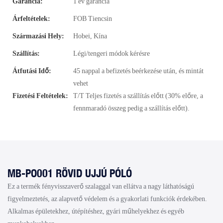
Garancia:
1 év garancia
Árfeltételek:
FOB Tiencsin
Származási Hely:
Hobei, Kína
Szállítás:
Légi/tengeri módok kérésre
Átfutási Idő:
45 nappal a befizetés beérkezése után, és mintát
vehet
Fizetési Feltételek:
T/T Teljes fizetés a szállítás előtt (30% előre, a
fennmaradó összeg pedig a szállítás előtt).
MB-PO001 RÖVID UJJÚ PÓLÓ
Ez a termék fényvisszaverő szalaggal van ellátva a nagy láthatóságú
figyelmeztetés, az alapvető védelem és a gyakorlati funkciók érdekében.
Alkalmas épületekhez, útépítéshez, gyári műhelyekhez és egyéb