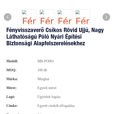
Fényvisszaverő Csíkos Rövid Ujjú, Nagy
Láthatóságú Póló Nyári Építési
Biztonsági Alapfelszerelésekhez
Modell:
MB-PO001
MOQ:
100 db
Márka:
Mingbai
Méret:
Egyedi méret
Logó:
Ügyfelek logója
Címke:
Egyedi címkék elfogadása