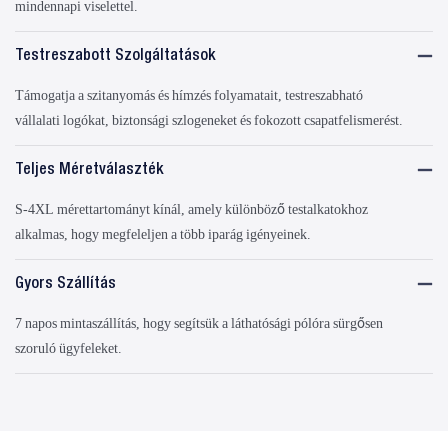
mindennapi viselettel.
Testreszabott Szolgáltatások
Támogatja a szitanyomás és hímzés folyamatait, testreszabható
vállalati logókat, biztonsági szlogeneket és fokozott csapatfelismerést.
Teljes Méretválaszték
S-4XL mérettartományt kínál, amely különböző testalkatokhoz
alkalmas, hogy megfeleljen a több iparág igényeinek.
Gyors Szállítás
7 napos mintaszállítás, hogy segítsük a láthatósági pólóra sürgősen
szoruló ügyfeleket.