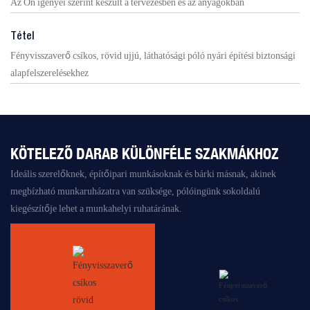
Az Ön igényei szerint készült a tervezésben és az anyagokban
Tétel
Fényvisszaverő csíkos, rövid ujjú, láthatósági póló nyári építési biztonsági
alapfelszerelésekhez
KÖTELEZŐ DARAB KÜLÖNFÉLE SZAKMÁKHOZ
Ideális szerelőknek, építőipari munkásoknak és bárki másnak, akinek
megbízható munkaruházatra van szüksége, pólóingünk sokoldalú
kiegészítője lehet a munkahelyi ruhatárának.