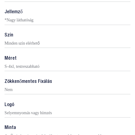
Jellemző
*Nagy láthatóság
Szín
Minden szín elérhető
Méret
S-4xl, testreszabható
Zökkenőmentes Fixálás
Nem
Logó
Selyemnyomás vagy hímzés
Minta