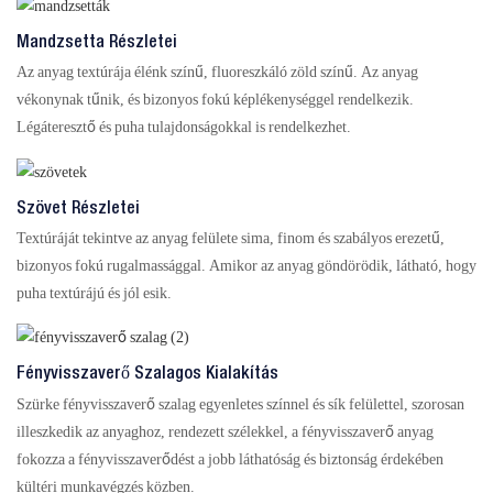
Mandzsetta Részletei
Az anyag textúrája élénk színű, fluoreszkáló zöld színű. Az anyag
vékonynak tűnik, és bizonyos fokú képlékenységgel rendelkezik.
Légáteresztő és puha tulajdonságokkal is rendelkezhet.
Szövet Részletei
Textúráját tekintve az anyag felülete sima, finom és szabályos erezetű,
bizonyos fokú rugalmassággal. Amikor az anyag göndörödik, látható, hogy
puha textúrájú és jól esik.
Fényvisszaverő Szalagos Kialakítás
Szürke fényvisszaverő szalag egyenletes színnel és sík felülettel, szorosan
illeszkedik az anyaghoz, rendezett szélekkel, a fényvisszaverő anyag
fokozza a fényvisszaverődést a jobb láthatóság és biztonság érdekében
kültéri munkavégzés közben.