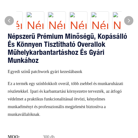
Népszerű Prémium Minőségű, Kopásálló
És Könnyen Tisztítható Overallok
Műhelykarbantartáshoz És Gyári
Munkához
Egyedi színű patchwork gyári kezeslábasok
Ez a termék egy színblokkolt overál, több zsebbel és munkaruházati
részletekkel. Ipari és karbantartási környezetre tervezték, az átfogó
védelmet a praktikus funkcionalitással ötvözi, kényelmes
munkaélményt és professzionális megjelenést biztosítva a
munkavállalóknak.
MOQ:
300 db