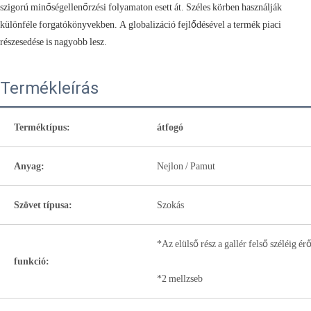
szigorú minőségellenőrzési folyamaton esett át. Széles körben használják
különféle forgatókönyvekben. A globalizáció fejlődésével a termék piaci
részesedése is nagyobb lesz.
Termékleírás
Terméktípus:
átfogó
Anyag:
Nejlon / Pamut
Szövet típusa:
Szokás
*Az elülső rész a gallér felső széléig ér
funkció:
*2 mellzseb