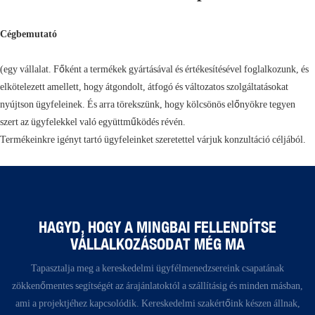
Cégbemutató
(egy vállalat. Főként a termékek gyártásával és értékesítésével foglalkozunk, és
elkötelezett amellett, hogy átgondolt, átfogó és változatos szolgáltatásokat
nyújtson ügyfeleinek. És arra törekszünk, hogy kölcsönös előnyökre tegyen
szert az ügyfelekkel való együttműködés révén.
Termékeinkre igényt tartó ügyfeleinket szeretettel várjuk konzultáció céljából.
HAGYD, HOGY A MINGBAI FELLENDÍTSE
VÁLLALKOZÁSODAT MÉG MA
Tapasztalja meg a kereskedelmi ügyfélmenedzsereink csapatának
zökkenőmentes segítségét az árajánlatoktól a szállításig és minden másban,
ami a projektjéhez kapcsolódik. Kereskedelmi szakértőink készen állnak,