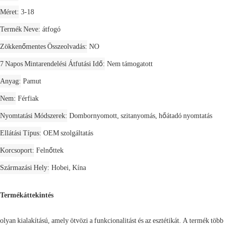
Méret
3-18
Termék Neve
átfogó
Zökkenőmentes Összeolvadás
NO
7 Napos Mintarendelési Átfutási Idő
Nem támogatott
Anyag
Pamut
Nem
Férfiak
Nyomtatási Módszerek
Dombornyomott, szitanyomás, hőátadó nyomtatás
Ellátási Típus
OEM szolgáltatás
Korcsoport
Felnőttek
Származási Hely
Hobei, Kína
Termékáttekintés
olyan kialakítású, amely ötvözi a funkcionalitást és az esztétikát. A termék több