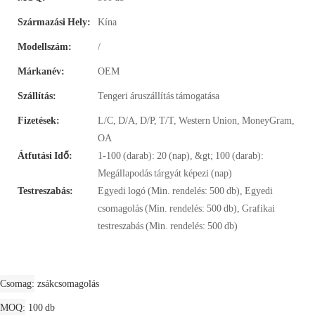
Származási Hely:
Kína
Modellszám:
/
Márkanév:
OEM
Szállítás:
Tengeri áruszállítás támogatása
Fizetések:
L/C, D/A, D/P, T/T, Western Union, MoneyGram,
OA
Átfutási Idő:
1-100 (darab): 20 (nap), &gt; 100 (darab):
Megállapodás tárgyát képezi (nap)
Testreszabás:
Egyedi logó (Min. rendelés: 500 db), Egyedi
csomagolás (Min. rendelés: 500 db), Grafikai
testreszabás (Min. rendelés: 500 db)
Csomag
zsákcsomagolás
MOQ
100 db