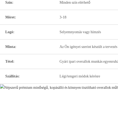
Szín:
Minden szín elérhető
Méret:
3-18
Logó:
Selyemnyomás vagy hímzés
Minta:
Az Ön igényei szerint készült a tervezés
Tétel:
Gyári ipari overallok munkás egyenruhá
Szállítás:
Légi/tengeri módok kérésre