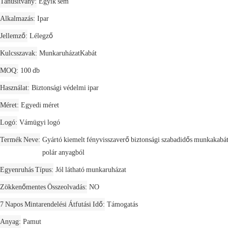
Tanúsítvány
Egyik sem
Alkalmazás
Ipar
Jellemző
Lélegző
Kulcsszavak
MunkaruházatKabát
MOQ
100 db
Használat
Biztonsági védelmi ipar
Méret
Egyedi méret
Logó
Vámügyi logó
Termék Neve
Gyártó kiemelt fényvisszaverő biztonsági szabadidős munkakabá
polár anyagból
Egyenruhás Típus
Jól látható munkaruházat
Zökkenőmentes Összeolvadás
NO
7 Napos Mintarendelési Átfutási Idő
Támogatás
Anyag
Pamut