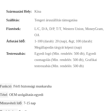
Származási Hely:
Kína
Szállítás:
Tengeri áruszállítás támogatása
Fizetések:
L/C, D/A, D/P, T/T, Western Union, MoneyGram,
OA
Átfutási Idő:
1-100 (darab): 20 (nap), &gt; 100 (darab):
Megállapodás tárgyát képezi (nap)
Testreszabás:
Egyedi logó (Min. rendelés: 500 db), Egyedi
csomagolás (Min. rendelés: 500 db), Grafikai
testreszabás (Min. rendelés: 500 db)
Funkció
Férfi biztonsági munkaruha
Tétel
OEM szolgáltatás egyedi
Mintavételi Idő
7-15 nap