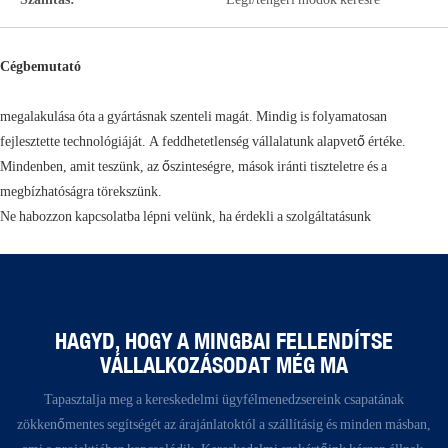
Cégbemutató
megalakulása óta a gyártásnak szenteli magát. Mindig is folyamatosan
fejlesztette technológiáját. A feddhetetlenség vállalatunk alapvető értéke.
Mindenben, amit teszünk, az őszinteségre, mások iránti tiszteletre és a
megbízhatóságra törekszünk.
Ne habozzon kapcsolatba lépni velünk, ha érdekli a szolgáltatásunk
HAGYD, HOGY A MINGBAI FELLENDÍTSE
VÁLLALKOZÁSODAT MÉG MA
Tapasztalja meg a kereskedelmi ügyfélmenedzsereink csapatának
zökkenőmentes segítségét az árajánlatoktól a szállításig és minden másban,