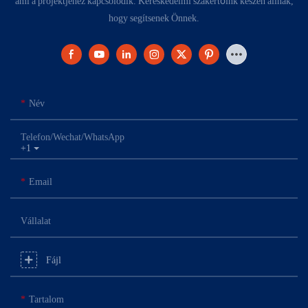
ami a projektjéhez kapcsolódik. Kereskedelmi szakértőink készen állnak,
hogy segítsenek Önnek.
Név
Telefon/Wechat/WhatsApp
+1
Email
Vállalat
Fájl
Tartalom