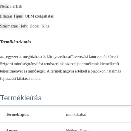
Nem
Férfiak
Ellátási Típus
OEM szolgáltatás
Származási Hely
Hobei, Kína
Termékáttekintés
az „egyszerű, megbízható és környezetbarát” tervezési koncepciót követi.
Szigorú minőségirányítási rendszerünk biztosítja termékeink kiemelkedő
teljesítményét és minőségét. A termék nagyra értékelt a piacokon hatalmas
fejlesztési kilátásai miatt.
Termékleírás
Terméktípus:
munkakabát
Anyag:
Nejlon / Pamut