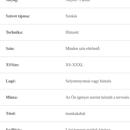
Szövet típusa:
Szokás
Technika:
Hímzett
Szín:
Minden szín elérhető
XSSize:
XS-XXXL
Logó:
Selyemnyomás vagy hímzés
Minta:
Az Ön igényei szerint készült a tervezés
Tétel:
munkakabát
Szállítás:
Légi/tengeri módok kérésre