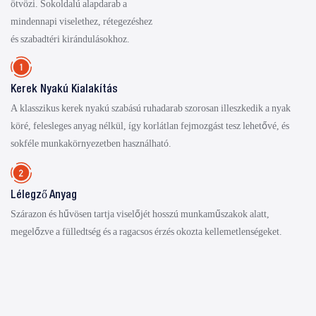
ötvözi. Sokoldalú alapdarab a
mindennapi viselethez, rétegezéshez
és szabadtéri kirándulásokhoz.
Kerek Nyakú Kialakítás
A klasszikus kerek nyakú szabású ruhadarab szorosan illeszkedik a nyak
köré, felesleges anyag nélkül, így korlátlan fejmozgást tesz lehetővé, és
sokféle munkakörnyezetben használható.
Lélegző Anyag
Szárazon és hűvösen tartja viselőjét hosszú munkaműszakok alatt,
megelőzve a fülledtség és a ragacsos érzés okozta kellemetlenségeket.