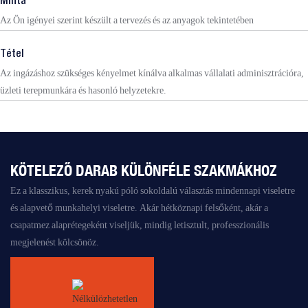
Minta
Az Ön igényei szerint készült a tervezés és az anyagok tekintetében
Tétel
Az ingázáshoz szükséges kényelmet kínálva alkalmas vállalati adminisztrációra,
üzleti terepmunkára és hasonló helyzetekre.
KÖTELEZŐ DARAB KÜLÖNFÉLE SZAKMÁKHOZ
Ez a klasszikus, kerek nyakú póló sokoldalú választás mindennapi viseletre
és alapvető munkahelyi viseletre. Akár hétköznapi felsőként, akár a
csapatmez alaprétegeként viseljük, mindig letisztult, professzionális
megjelenést kölcsönöz.