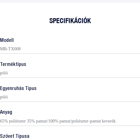
SPECIFIKÁCIÓK
Modell
MB-TX008
Terméktípus
póló
Egyenruhás Típus
póló
Anyag
65% poliészter 35% pamut/100% pamut/poliészter-pamut keverék
Szövet Típusa