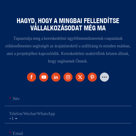
HAGYD, HOGY A MINGBAI FELLENDÍTSE
VÁLLALKOZÁSODAT MÉG MA
Tapasztalja meg a kereskedelmi ügyfélmenedzsereink csapatának
zökkenőmentes segítségét az árajánlatoktól a szállításig és minden másban,
ami a projektjéhez kapcsolódik. Kereskedelmi szakértőink készen állnak,
hogy segítsenek Önnek.
Név
Telefon/Wechat/WhatsApp
+1
Email