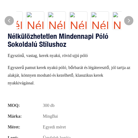
Nélkülözhetetlen Mindennapi Póló
Sokoldalú Stílushoz
Egyszínű, vastag, kerek nyakú, rövid ujjú póló
Egyszerű pamut kerek nyakú póló, bőrbarát és légáteresztő, jól tartja az
alakját, könnyen mosható és kezelhető, klasszikus kerek
nyakkivágással.
MOQ:
300 db
Márka:
MingBai
Méret:
Egyedi méret
Logó:
Ügyfelek logója