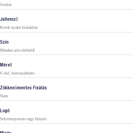
Szokás
Jellemző
Kerek nyakú kialakítás
Szín
Minden szín elérhető
Méret
S-4xl, testreszabható
Zökkenőmentes Fixálás
Nem
Logó
Selyemnyomás vagy hímzés