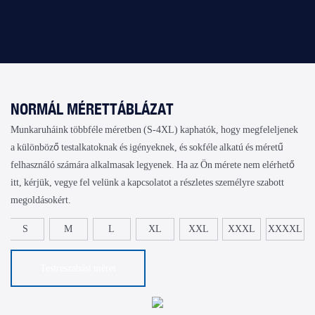
NORMÁL MÉRETTÁBLÁZAT
Munkaruháink többféle méretben (S-4XL) kaphatók, hogy megfeleljenek
a különböző testalkatoknak és igényeknek, és sokféle alkatú és méretű
felhasználó számára alkalmasak legyenek. Ha az Ön mérete nem elérhető
itt, kérjük, vegye fel velünk a kapcsolatot a részletes személyre szabott
megoldásokért.
S
M
L
XL
XXL
XXXL
XXXXL
Testreszabási méret