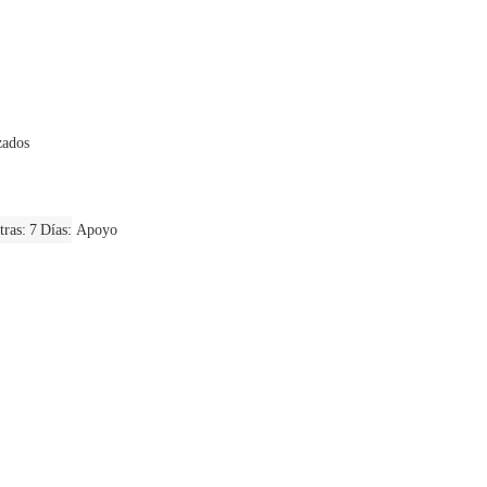
zados
ras: 7 Días
Apoyo