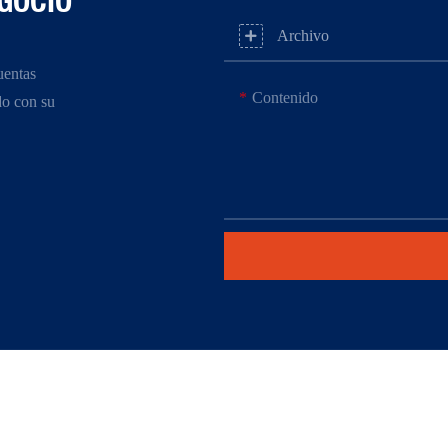
GOCIO
Archivo
uentas
Contenido
do con su