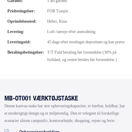
Garanti:
1 års garanti
Prisbetingelser:
FOB Tianjin
Oprindelsessted:
Hebei, Kina
Levering:
Luft-/søveje efter anmodning
Leveringstid:
45 dage efter modtaget depositum og kan prøve
Betalingsbetingelser:
T/T Fuld betaling før forsendelse (30% på
forhånd, og resten betales før forsendelse.)
MB-OT001 VÆRKTØJSTASKE
Denne kanvas-taske har stor opbevaringskapacitet, er bærbar, holdbar, har
et moderigtigt design og er miljøvenlig. Den er velegnet til forskellige
scenarier såsom campusliv, kontorarbejde, shopping, rejser og ferie.