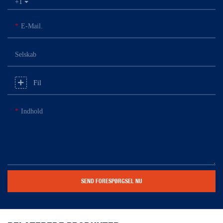
+1
E-Mail.
Selskab
Fil
Indhold
SEND FORESPØRGSEL NU