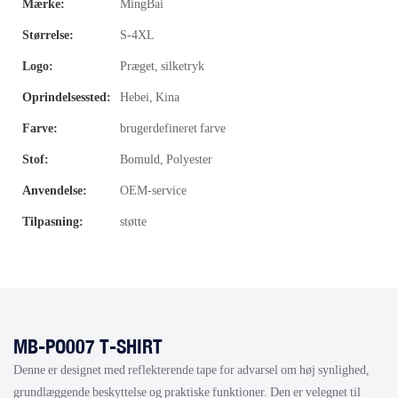
Mærke:
MingBai
Størrelse:
S-4XL
Logo:
Præget, silketryk
Oprindelsessted:
Hebei, Kina
Farve:
brugerdefineret farve
Stof:
Bomuld, Polyester
Anvendelse:
OEM-service
Tilpasning:
støtte
MB-PO007 T-SHIRT
Denne er designet med reflekterende tape for advarsel om høj synlighed,
grundlæggende beskyttelse og praktiske funktioner. Den er velegnet til