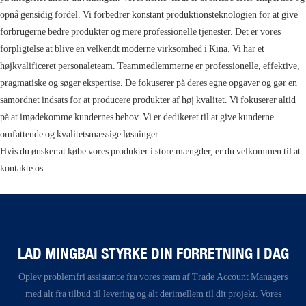
opnå gensidig fordel. Vi forbedrer konstant produktionsteknologien for at give
forbrugerne bedre produkter og mere professionelle tjenester. Det er vores
forpligtelse at blive en velkendt moderne virksomhed i Kina. Vi har et
højkvalificeret personaleteam. Teammedlemmerne er professionelle, effektive,
pragmatiske og søger ekspertise. De fokuserer på deres egne opgaver og gør en
samordnet indsats for at producere produkter af høj kvalitet. Vi fokuserer altid
på at imødekomme kundernes behov. Vi er dedikeret til at give kunderne
omfattende og kvalitetsmæssige løsninger.
Hvis du ønsker at købe vores produkter i store mængder, er du velkommen til at
kontakte os.
LAD MINGBAI STYRKE DIN FORRETNING I DAG
Oplev problemfri assistance fra vores team af Trade Account Managers
med alt fra tilbud til levering og alt derimellem til dit projekt. Vores