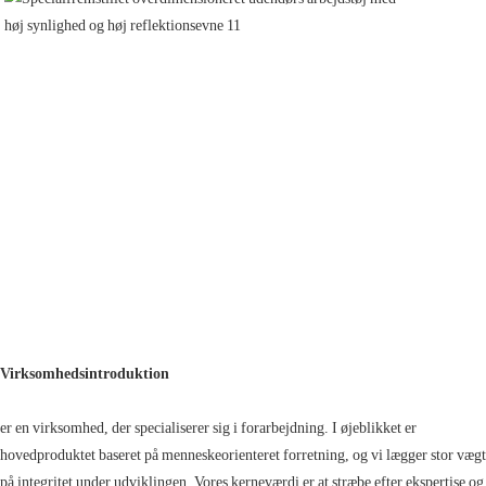
Virksomhedsintroduktion
er en virksomhed, der specialiserer sig i forarbejdning. I øjeblikket er
hovedproduktet baseret på menneskeorienteret forretning, og vi lægger stor vægt
på integritet under udviklingen. Vores kerneværdi er at stræbe efter ekspertise og