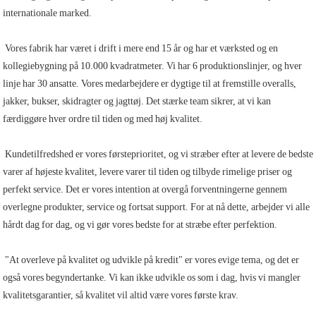
internationale marked.
 Vores fabrik har været i drift i mere end 15 år og har et værksted og en 
kollegiebygning på 10.000 kvadratmeter. Vi har 6 produktionslinjer, og hver 
linje har 30 ansatte. Vores medarbejdere er dygtige til at fremstille overalls, 
jakker, bukser, skidragter og jagttøj. Det stærke team sikrer, at vi kan 
færdiggøre hver ordre til tiden og med høj kvalitet.
 Kundetilfredshed er vores førsteprioritet, og vi stræber efter at levere de bedste 
varer af højeste kvalitet, levere varer til tiden og tilbyde rimelige priser og 
perfekt service. Det er vores intention at overgå forventningerne gennem 
overlegne produkter, service og fortsat support. For at nå dette, arbejder vi alle 
hårdt dag for dag, og vi gør vores bedste for at stræbe efter perfektion.
 "At overleve på kvalitet og udvikle på kredit" er vores evige tema, og det er 
også vores begyndertanke. Vi kan ikke udvikle os som i dag, hvis vi mangler 
kvalitetsgarantier, så kvalitet vil altid være vores første krav.