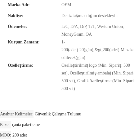
Marka Adı:
OEM
Nakliye:
Deniz taşımacılığını destekleyin
Ödemeler:
L/C, D/A, D/P, T/T, Western Union,
MoneyGram, OA
Kurşun Zamanı:
1-
200(adet):20(gün),&gt;200(adet):Müzakere
edilecek(gün)
Özelleştirme:
Özelleştirilmiş logo (Min. Sipariş: 500
set), Özelleştirilmiş ambalaj (Min. Sipariş:
500 set), Grafik özelleştirme (Min. Sipariş:
500 set)
Anahtar Kelimeler
Güvenlik Çalışma Tulumu
Paket
çanta paketleme
MOQ
200 adet