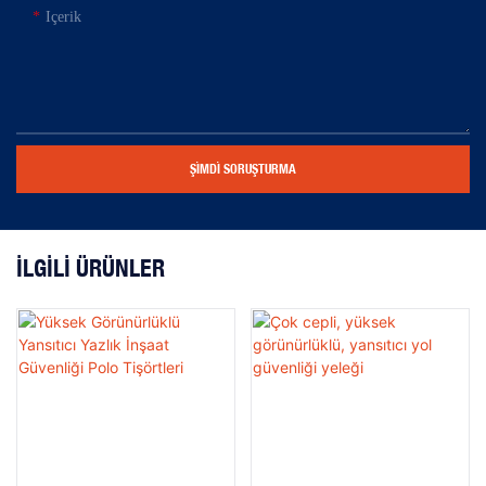
Içerik
ŞIMDI SORUŞTURMA
İLGILI ÜRÜNLER