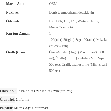
Marka Adı:
OEM
Nakliye:
Deniz taşımacılığını destekleyin
Ödemeler:
L/C, D/A, D/P, T/T, Western Union,
MoneyGram, OA
Kurşun Zamanı:
1-
100(adet):20(gün),&gt;100(adet):Müzakere
edilecek(gün)
Özelleştirme:
Özelleştirilmiş logo (Min. Sipariş: 500
set), Özelleştirilmiş ambalaj (Min. Sipariş:
500 set), Grafik özelleştirme (Min. Sipariş:
500 set)
Elbise Kolu
Kısa Kollu Uzun Kollu Özelleştirilmiş
Ürün Tipi
üniforma
Başvuru
Mutfak Aşçı Üniforması