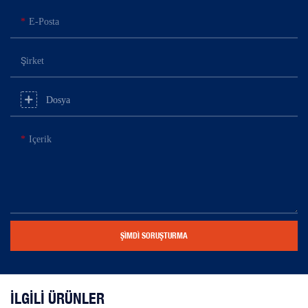
E-Posta
Şirket
Dosya
Içerik
ŞIMDI SORUŞTURMA
İLGILI ÜRÜNLER