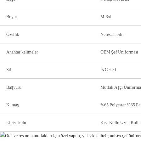
Boyut
M-3xl
Özellik
Nefes alabilir
Anahtar kelimeler
OEM Şef Üniforması
Stil
İş Ceketi
Başvuru
Mutfak Aşçı Üniforma
Kumaş
%65 Polyester %35 P
Elbise kolu
Kısa Kollu Uzun Kollu