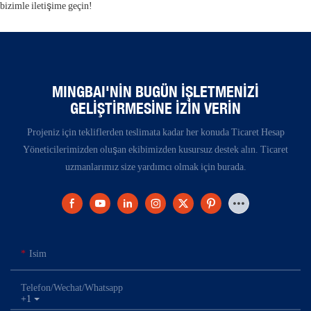
bizimle iletişime geçin!
MINGBAI'NIN BUGÜN İŞLETMENIZI
GELIŞTIRMESINE İZIN VERIN
Projeniz için tekliflerden teslimata kadar her konuda Ticaret Hesap
Yöneticilerimizden oluşan ekibimizden kusursuz destek alın. Ticaret
uzmanlarımız size yardımcı olmak için burada.
Isim
Telefon/Wechat/Whatsapp
+1