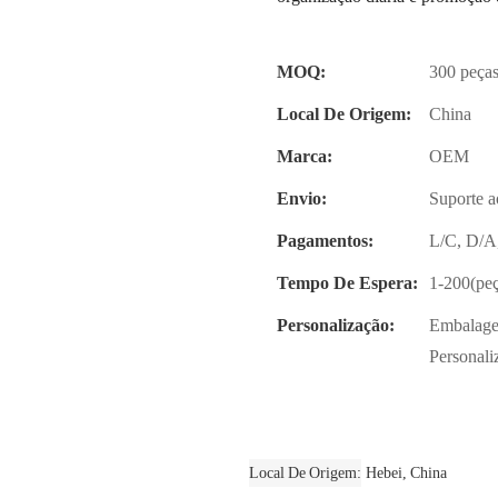
MOQ:
300 peça
Local De Origem:
China
Marca:
OEM
Envio:
Suporte a
Pagamentos:
L/C, D/A
Tempo De Espera:
1-200(peç
Personalização:
Embalagem
Personali
Local De Origem
Hebei, China