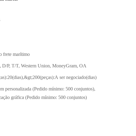
s
o frete marítimo
, D/P, T/T, Western Union, MoneyGram, OA
as):20(dias),&gt;200(peças):A ser negociado(dias)
 personalizada (Pedido mínimo: 500 conjuntos),
zação gráfica (Pedido mínimo: 500 conjuntos)