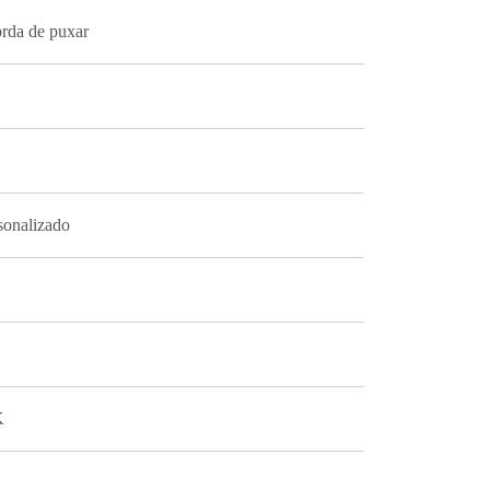
rda de puxar
sonalizado
K